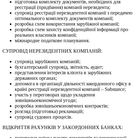
підготовка комплекту документів, необхідних для
реєстрації (придбання) компанії нерезидента;
супровід реєстрації нерезидентної компанії з передачею
оптимального комплекту документів компанії;
розробка схем використання зарубіжної компанії;
розробка схем захисту конфіденційної інформації про
реальних власників компанії;
міжнародне податкове планування.
СУПРОВІД НЕРЕЗИДЕНТНИХ КОМПАНІЙ:
супровід зарубіжних компаній;
бухгалтерський супровід, звітність, аудит;
представлення інтересів клієнта в зарубіжних
державних органах;
допомога в організації діяльності закордонного офісу в
країні реєстрації нерезидентної компанії – Substance;
участь у переговорах щодо укладення
зовнішньоекономічної угоди;
розробка зовнішньоекономічних контрактів;
розгляд (підготовка) рекламацій;
супровід судових процесів.
ВІДКРИТТЯ РАХУНКІВ У ЗАКОРДОННИХ БАНКАХ:
попередня оцінка пакету документів та рекомендації