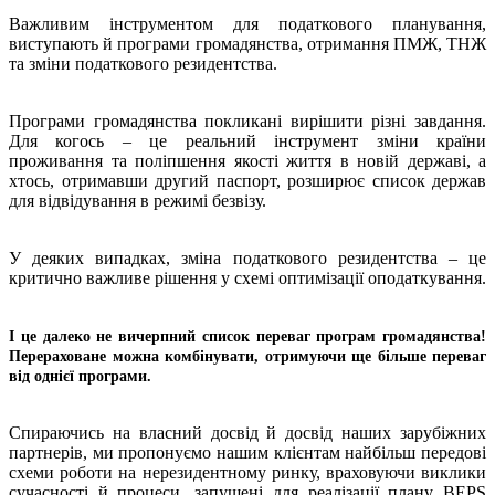
Важливим інструментом для податкового планування,
виступають й програми громадянства, отримання ПМЖ, ТНЖ
та зміни податкового резидентства.
Програми громадянства покликані вирішити різні завдання.
Для когось – це реальний інструмент зміни країни
проживання та поліпшення якості життя в новій державі, а
хтось, отримавши другий паспорт, розширює список держав
для відвідування в режимі безвізу.
У деяких випадках, зміна податкового резидентства – це
критично важливе рішення у схемі оптимізації оподаткування.
І це далеко не вичерпний список переваг програм громадянства!
Перераховане можна комбінувати, отримуючи ще більше переваг
від однієї програми.
Спираючись на власний досвід й досвід наших зарубіжних
партнерів, ми пропонуємо нашим клієнтам найбільш передові
схеми роботи на нерезидентному ринку, враховуючи виклики
сучасності й процеси, запущені для реалізації плану BEPS