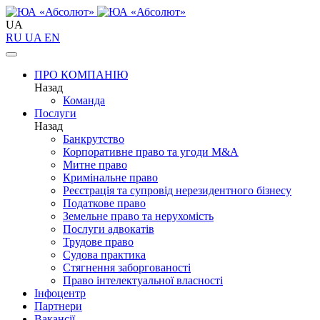
UA
RU
UA
EN
ПРО КОМПАНІЮ
Назад
Команда
Послуги
Назад
Банкрутство
Корпоративне право та угоди M&A
Митне право
Кримінальне право
Реєстрація та супровід нерезидентного бізнесу
Податкове право
Земельне право та нерухомість
Послуги адвокатів
Трудове право
Судова практика
Стягнення заборгованості
Право інтелектуальної власності
Інфоцентр
Партнери
Вакансії