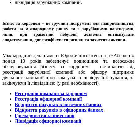
ліквідація зарубіжних компаній.
Бізнес за кордоном – це зручний інструмент для підприємництва,
роботи на міжнародному ринку та з зарубіжними партнерами,
який, при грамотній побудові, дозволяє оптимізувати
оподаткування, диверсифікувати ризики та захистити активи.
Міжнародний департамент Юридичного агентства «Абсолют»
понад 10 років забезпечує повноцінне та всеосяжне
обслуговування бізнесу за кордоном – починаючи від
реєстрації зарубіжної компанії або офшору, підтримки
діяльності компанії протягом усього періоду її існування, та
закінчуючи її ліквідацією (у разі необхідності).
Реєстрація компанії за кордоном
Реєстрація офшорної компанії
Відкриття рахунків в іноземних банках
Відкриття рахунків в офшорних банках
Громадянство за інвестиції
Ліквідація офшорної компанії