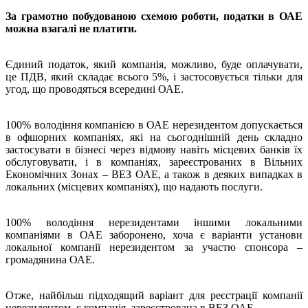
За грамотно побудованою схемою роботи, податки в ОАЕ
можна взагалі не платити.
Єдиний податок, який компанія, можливо, буде оплачувати,
це ПДВ, який складає всього 5%, і застосовується тільки для
угод, що проводяться всередині ОАЕ.
100% володіння компанією в ОАЕ нерезидентом допускається
в офшорних компаніях, які на сьогоднішній день складно
застосувати в бізнесі через відмову навіть місцевих банків їх
обслуговувати, і в компаніях, зареєстрованих в Вільних
Економічних Зонах – ВЕЗ ОАЕ, а також в деяких випадках в
локальних (місцевих компаніях), що надають послуги.
100% володіння нерезидентами іншими локальними
компаніями в ОАЕ заборонено, хоча є варіанти установи
локальної компанії нерезидентом за участю спонсора –
громадянина ОАЕ.
Отже, найбільш підходящий варіант для реєстрації компанії
нерезидентом, є компанія, зареєстрована в ВЕЗ ОАЕ.