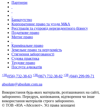
Партнери
Банкрутство
Корпоративне право та угоди M&A
Реєстрація та супровід нерезидентного бізнесу
Податкове право
Митне право
Кримінальне право
Земельне право та нерухомість
Стягнення заборгованості
Судова практика
Трудове право
Послуги адвокатів
+38
+38
+38
(056) 732-38-63
(067) 732-38-82
(044) 299-99-71
absolute@absolute.com.ua
Використання будь-яких матеріалів, розташованих на сайті,
заборонено. Передрук, копіювання, відтворення чи інше
використання матеріалів строго заборонено.
© ТОВ «ЮА «Абсолют». Усі права захищені