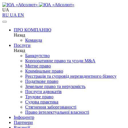
UA
RU
UA
EN
ПРО КОМПАНІЮ
Назад
Команда
Послуги
Назад
Банкрутство
Корпоративне право та угоди M&A
Митне право
Кримінальне право
Реєстрація та супровід нерезидентного бізнесу
Податкове право
Земельне право та нерухомість
Послуги адвокатів
Трудове право
Судова практика
Стягнення заборгованості
Право інтелектуальної власності
Інфоцентр
Партнери
Вакансії