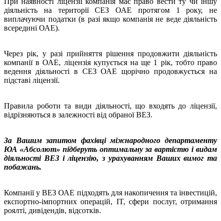
При наявності ліцензії компанія має право вести ту чи іншу
діяльність на території СЕЗ ОАЕ протягом 1 року, не
виплачуючи податки (в разі якщо компанія не веде діяльність
всередині ОАЕ).
Через рік, у разі прийняття рішення продовжити діяльність
компанії в ОАЕ, ліцензія купується на ще 1 рік, тобто право
ведення діяльності в СЕЗ ОАЕ щорічно продовжується на
підставі ліцензії.
Правила роботи та види діяльності, що входять до ліцензії,
відрізняються в залежності від обраної ВЕЗ.
За Вашим запитом фахівці міжнародного департаменту
ЮА «Абсолют» підберуть оптимальну за вартістю і видам
діяльності ВЕЗ і ліцензію, з урахуванням Ваших вимог та
побажань.
Компанії у ВЕЗ ОАЕ підходять для накопичення та інвестицій,
експортно-імпортних операцій, IT, сфери послуг, отримання
роялті, дивідендів, відсотків.