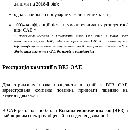
даними на 2018-й рік);
одна з найбільш популярних туристичних країн;
100% конфіденційність за умови отримання резидентної
візи ОАЕ *
* Нерезидент-інвестор з резидентної візою ОАЕ стає, з точки зору
контролюючих органів ОАЕ, податковим резидентом ОАЕ. А це означає, що вся
інформація
про компанію, корпоративних і особистих рахунках інвестора
буде
зберігатися виключно в ОАЕ, без передачі в інші країни
Реєстрація компанії в ВЕЗ ОАЕ
Для отримання права працювати в одній з ВЕЗ ОАЕ
зареєстрована компанія повинна придбати ліцензію на
ведення діяльності.
В ОАЕ розташовано безліч
Вільних економічних зон (ВЕЗ)
з
найширшим спектром ліцензій на ведення діяльності.