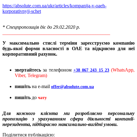
https://absolute.com.ua/ukr/articles/kompanija-v-oaeh-
korporativnyjj-schet
* Спецпропозиція діє до 29.02.2020 р.
____________________________________________
У максимально стислі терміни зареєструємо компанію
будь-якої форми власності в ОАЕ та відкриємо для неї
корпоративний рахунок.
звертайтесь
за телефоном
(WhatsApp,
+38 067 243 15 23
Viber, Telegram)
пишіть
на e-mail
offer@absolute.com.ua
пишіть
до
чату
Для кожного клієнта ми розробляємо персональну
пропозицію з урахуванням сфери діяльності компанії-
нерезидента, підбираємо максимально-вигідні умови.
Поділитися публікацією: