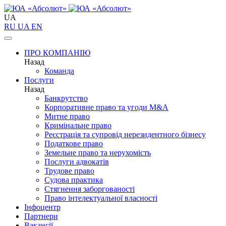
UA
RU
UA
EN
ПРО КОМПАНІЮ
Назад
Команда
Послуги
Назад
Банкрутство
Корпоративне право та угоди M&A
Митне право
Кримінальне право
Реєстрація та супровід нерезидентного бізнесу
Податкове право
Земельне право та нерухомість
Послуги адвокатів
Трудове право
Судова практика
Стягнення заборгованості
Право інтелектуальної власності
Інфоцентр
Партнери
Вакансії