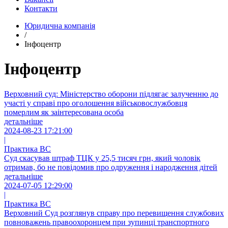
Контакти
Юридична компанія
/
Інфоцентр
Інфоцентр
Верховний суд: Міністерство оборони підлягає залученню до
участі у справі про оголошення військовослужбовця
померлим як заінтересована особа
детальніше
2024-08-23 17:21:00
|
Практика ВС
Суд скасував штраф ТЦК у 25,5 тисяч грн, який чоловік
отримав, бо не повідомив про одруження і народження дітей
детальніше
2024-07-05 12:29:00
|
Практика ВС
Верховний Суд розглянув справу про перевищення службових
повноважень правоохоронцем при зупинці транспортного