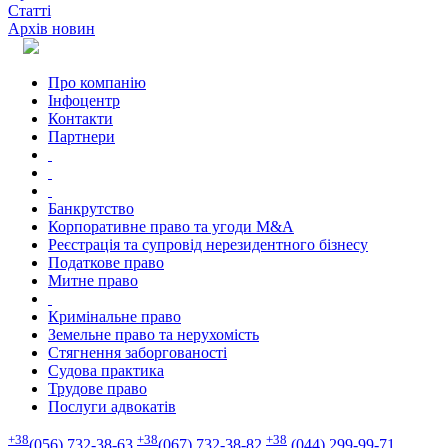
Статті
Архів новин
Про компанію
Інфоцентр
Контакти
Партнери
Банкрутство
Корпоративне право та угоди M&A
Реєстрація та супровід нерезидентного бізнесу
Податкове право
Митне право
Кримінальне право
Земельне право та нерухомість
Стягнення заборгованості
Судова практика
Трудове право
Послуги адвокатів
+38
+38
+38
(056) 732-38-63
(067) 732-38-82
(044) 299-99-71