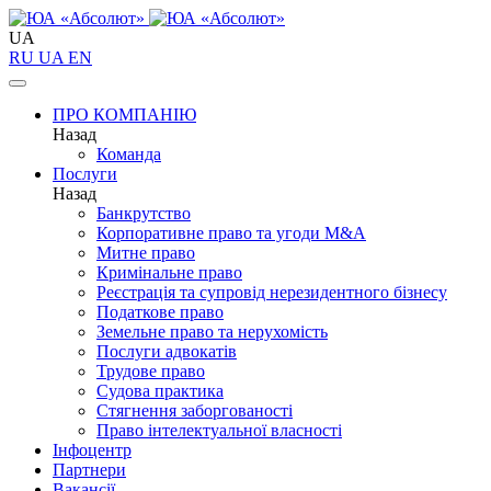
UA
RU
UA
EN
ПРО КОМПАНІЮ
Назад
Команда
Послуги
Назад
Банкрутство
Корпоративне право та угоди M&A
Митне право
Кримінальне право
Реєстрація та супровід нерезидентного бізнесу
Податкове право
Земельне право та нерухомість
Послуги адвокатів
Трудове право
Судова практика
Стягнення заборгованості
Право інтелектуальної власності
Інфоцентр
Партнери
Вакансії