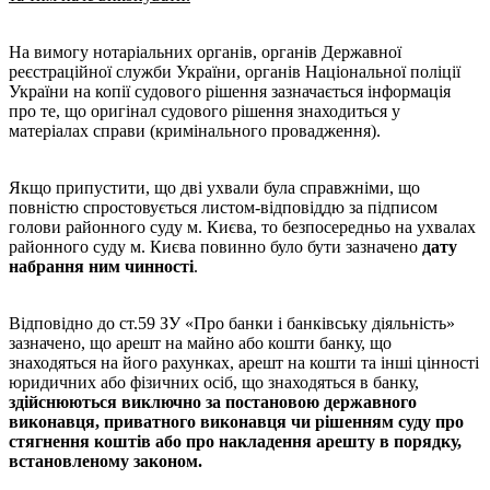
На вимогу нотаріальних органів, органів Державної
реєстраційної служби України, органів Національної поліції
України на копії судового рішення зазначається інформація
про те, що оригінал судового рішення знаходиться у
матеріалах справи (кримінального провадження).
Якщо припустити, що дві ухвали була справжніми, що
повністю спростовується листом-відповіддю за підписом
голови районного суду м. Києва, то безпосередньо на ухвалах
районного суду м. Києва повинно було бути зазначено
дату
набрання ним чинності
.
Відповідно до ст.59 ЗУ «Про банки і банківську діяльність»
зазначено, що арешт на майно або кошти банку, що
знаходяться на його рахунках, арешт на кошти та інші цінності
юридичних або фізичних осіб, що знаходяться в банку,
здійснюються виключно за постановою державного
виконавця, приватного виконавця чи рішенням суду про
стягнення коштів або про накладення арешту в порядку,
встановленому законом.