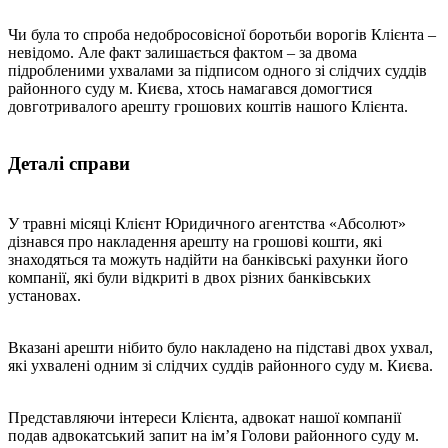
Чи була то спроба недобросовісної боротьби ворогів Клієнта –
невідомо. Але факт залишається фактом – за двома
підробленими ухвалами за підписом одного зі слідчих суддів
районного суду м. Києва, хтось намагався домогтися
довготривалого арешту грошових коштів нашого Клієнта.
Деталі справи
У травні місяці Клієнт Юридичного агентства «Абсолют»
дізнався про накладення арешту на грошові кошти, які
знаходяться та можуть надійти на банківські рахунки його
компанії, які були відкриті в двох різних банківських
установах.
Вказані арешти нібито було накладено на підставі двох ухвал,
які ухвалені одним зі слідчих суддів районного суду м. Києва.
Представляючи інтереси Клієнта, адвокат нашої компанії
подав адвокатський запит на ім’я Голови районного суду м.