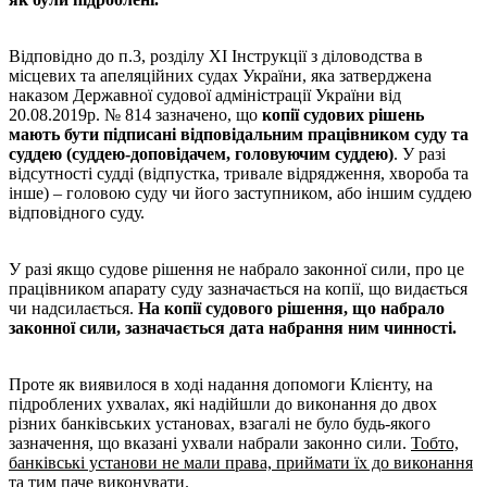
Відповідно до п.3, розділу XІ Інструкції з діловодства в
місцевих та апеляційних судах України, яка затверджена
наказом Державної судової адміністрації України від
20.08.2019р. № 814 зазначено, що
копії судових рішень
мають бути підписані відповідальним працівником суду та
суддею (суддею-доповідачем, головуючим суддею)
. У разі
відсутності судді (відпустка, тривале відрядження, хвороба та
інше) – головою суду чи його заступником, або іншим суддею
відповідного суду.
У разі якщо судове рішення не набрало законної сили, про це
працівником апарату суду зазначається на копії, що видається
чи надсилається.
На копії судового рішення, що набрало
законної сили, зазначається дата набрання ним чинності.
Проте як виявилося в ході надання допомоги Клієнту, на
підроблених ухвалах, які надійшли до виконання до двох
різних банківських установах, взагалі не було будь-якого
зазначення, що вказані ухвали набрали законно сили.
Тобто,
банківські установи не мали права, приймати їх до виконання
та тим паче виконувати.