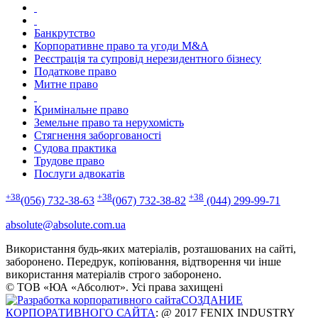
Банкрутство
Корпоративне право та угоди M&A
Реєстрація та супровід нерезидентного бізнесу
Податкове право
Митне право
Кримінальне право
Земельне право та нерухомість
Стягнення заборгованості
Судова практика
Трудове право
Послуги адвокатів
+38
+38
+38
(056) 732-38-63
(067) 732-38-82
(044) 299-99-71
absolute@absolute.com.ua
Використання будь-яких матеріалів, розташованих на сайті,
заборонено. Передрук, копіювання, відтворення чи інше
використання матеріалів строго заборонено.
© ТОВ «ЮА «Абсолют». Усі права захищені
СОЗДАНИЕ
КОРПОРАТИВНОГО САЙТА
: @ 2017 FENIX INDUSTRY