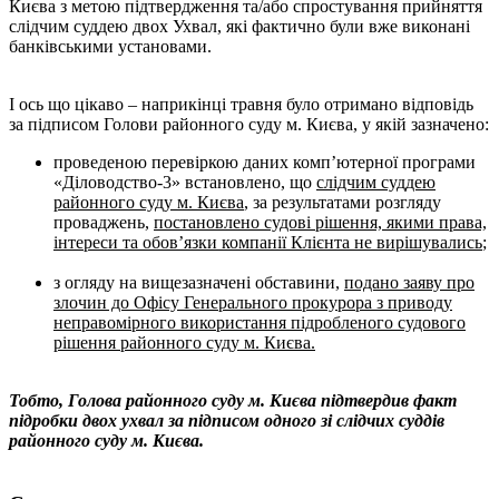
Києва з метою підтвердження та/або спростування прийняття
слідчим суддею двох Ухвал, які фактично були вже виконані
банківськими установами.
І ось що цікаво – наприкінці травня було отримано відповідь
за підписом Голови районного суду м. Києва, у якій зазначено:
проведеною перевіркою даних комп’ютерної програми
«Діловодство-3» встановлено, що
слідчим суддею
районного суду м. Києва
, за результатами розгляду
проваджень,
постановлено судові рішення, якими права,
інтереси та обов’язки компанії Клієнта не вирішувались
;
з огляду на вищезазначені обставини,
подано заяву про
злочин до Офісу Генерального прокурора з приводу
неправомірного використання підробленого судового
рішення районного суду м. Києва.
Тобто, Голова районного суду м. Києва підтвердив факт
підробки двох ухвал за підписом одного зі слідчих суддів
районного суду м. Києва.