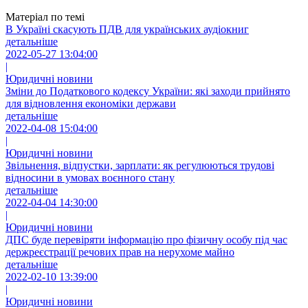
Матеріал по темі
В Україні скасують ПДВ для українських аудіокниг
детальніше
2022-05-27 13:04:00
|
Юридичні новини
Зміни до Податкового кодексу України: які заходи прийнято
для відновлення економіки держави
детальніше
2022-04-08 15:04:00
|
Юридичні новини
Звільнення, відпустки, зарплати: як регулюються трудові
відносини в умовах воєнного стану
детальніше
2022-04-04 14:30:00
|
Юридичні новини
ДПС буде перевіряти інформацію про фізичну особу під час
держреєстрації речових прав на нерухоме майно
детальніше
2022-02-10 13:39:00
|
Юридичні новини