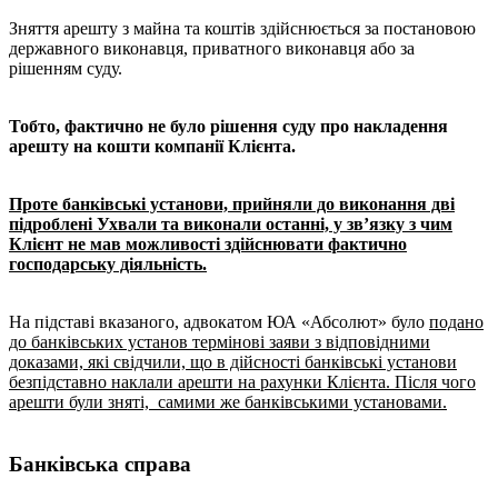
Зняття арешту з майна та коштів здійснюється за постановою
державного виконавця, приватного виконавця або за
рішенням суду.
Тобто, фактично не було рішення суду про накладення
арешту на кошти компанії Клієнта.
Проте банківські установи, прийняли до виконання дві
підроблені Ухвали та виконали останні, у зв’язку з чим
Клієнт не мав можливості здійснювати фактично
господарську діяльність.
На підставі вказаного, адвокатом ЮА «Абсолют» було
подано
до банківських установ термінові заяви з відповідними
доказами, які свідчили, що в дійсності банківські установи
безпідставно наклали арешти на рахунки Клієнта. Після чого
арешти були зняті, самими же банківськими установами.
Банківська справа