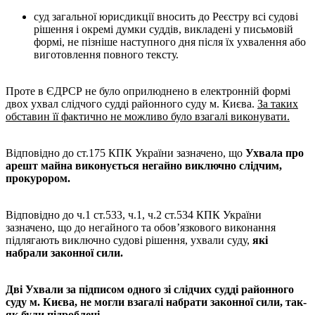
суд загальної юрисдикції вносить до Реєстру всі судові
рішення і окремі думки суддів, викладені у письмовій
формі, не пізніше наступного дня після їх ухвалення або
виготовлення повного тексту.
Проте в ЄДРСР не було оприлюднено в електронній формі
двох ухвал слідчого судді районного суду м. Києва.
За таких
обставин її фактично не можливо було взагалі виконувати.
Відповідно до ст.175 КПК України зазначено, що
Ухвала про
арешт майна виконується негайно виключно слідчим,
прокурором.
Відповідно до ч.1 ст.533, ч.1, ч.2 ст.534 КПК України
зазначено, що до негайного та обов’язкового виконання
підлягають виключно судові рішення, ухвали суду,
які
набрали законної сили.
Дві Ухвали за підписом одного зі слідчих судді районного
суду м. Києва, не могли взагалі набрати законної сили, так-
як були підроблені.