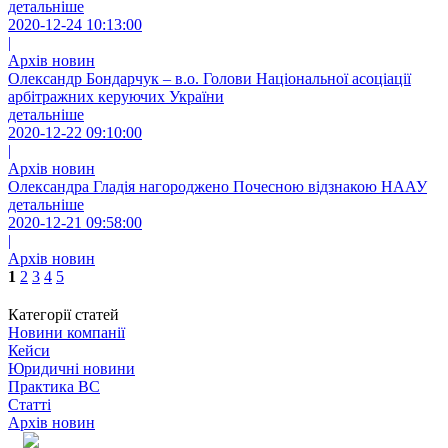
детальніше
2020-12-24 10:13:00
|
Архів новин
Олександр Бондарчук – в.о. Голови Національної асоціації
арбітражних керуючих України
детальніше
2020-12-22 09:10:00
|
Архів новин
Олександра Гладія нагороджено Почесною відзнакою НААУ
детальніше
2020-12-21 09:58:00
|
Архів новин
1
2
3
4
5
Категорії статей
Новини компанії
Кейси
Юридичні новини
Практика ВС
Статті
Архів новин