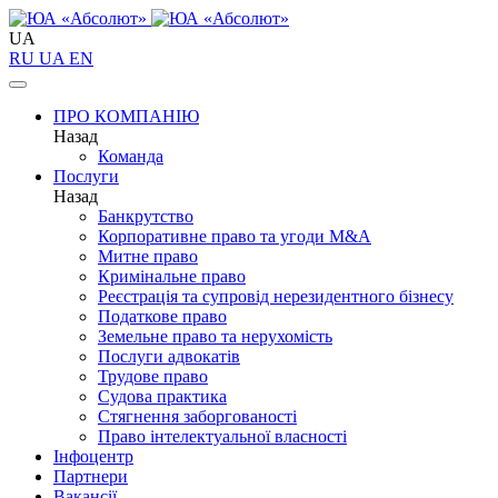
UA
RU
UA
EN
ПРО КОМПАНІЮ
Назад
Команда
Послуги
Назад
Банкрутство
Корпоративне право та угоди M&A
Митне право
Кримінальне право
Реєстрація та супровід нерезидентного бізнесу
Податкове право
Земельне право та нерухомість
Послуги адвокатів
Трудове право
Судова практика
Стягнення заборгованості
Право інтелектуальної власності
Інфоцентр
Партнери
Вакансії