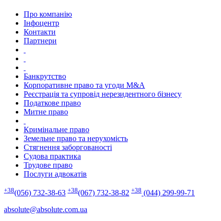
Про компанію
Інфоцентр
Контакти
Партнери
Банкрутство
Корпоративне право та угоди M&A
Реєстрація та супровід нерезидентного бізнесу
Податкове право
Митне право
Кримінальне право
Земельне право та нерухомість
Стягнення заборгованості
Судова практика
Трудове право
Послуги адвокатів
+38
+38
+38
(056) 732-38-63
(067) 732-38-82
(044) 299-99-71
absolute@absolute.com.ua