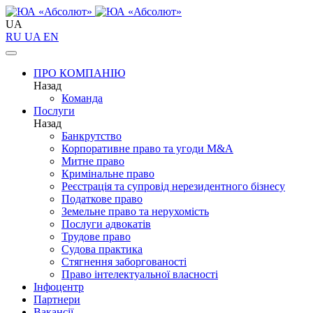
UA
RU
UA
EN
ПРО КОМПАНІЮ
Назад
Команда
Послуги
Назад
Банкрутство
Корпоративне право та угоди M&A
Митне право
Кримінальне право
Реєстрація та супровід нерезидентного бізнесу
Податкове право
Земельне право та нерухомість
Послуги адвокатів
Трудове право
Судова практика
Стягнення заборгованості
Право інтелектуальної власності
Інфоцентр
Партнери
Вакансії