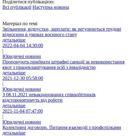
Поділитися публікацією:
Всі публікації
Наступна новина
Матеріал по темі
Звільнення, відпустки, зарплати: як регулюються трудові
відносини в умовах воєнного стану
детальніше
2022-04-04 14:30:00
|
Юридичні новини
Пропонують прибрати штрафні санкції за невикористання
квот з працевлаштування осіб з інвалідністю
детальніше
2021-12-30 05:58:00
|
Юридичні новини
З 08.11.2021 невакцинованих співробітників
відсторонятимуть від роботи
детальніше
2021-11-04 07:47:00
|
Юридичні новини
Колективні договори. Питання взаємодії з профспілками
детальніше