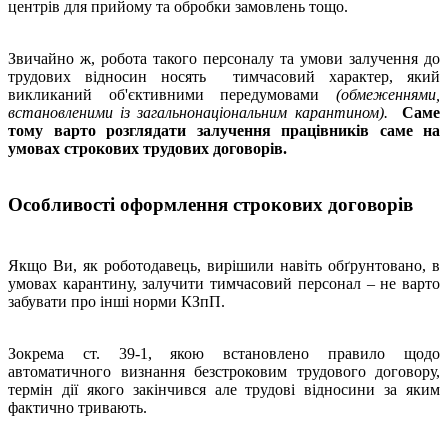
центрів для прийому та обробки замовлень тощо.
Звичайно ж, робота такого персоналу та умови залучення до
трудових відносин носять тимчасовий характер, який
викликаний об'єктивними передумовами
(обмеженнями,
встановленими із загальнонаціональним карантином).
Саме
тому варто розглядати залучення працівників саме на
умовах строкових трудових договорів.
Особливості оформлення строкових договорів
Якщо Ви, як роботодавець, вирішили навіть обґрунтовано, в
умовах карантину, залучити тимчасовий персонал – не варто
забувати про інші норми КЗпП.
Зокрема ст. 39-1, якою встановлено правило щодо
автоматичного визнання безстроковим трудового договору,
термін дії якого закінчився але трудові відносини за яким
фактично тривають.