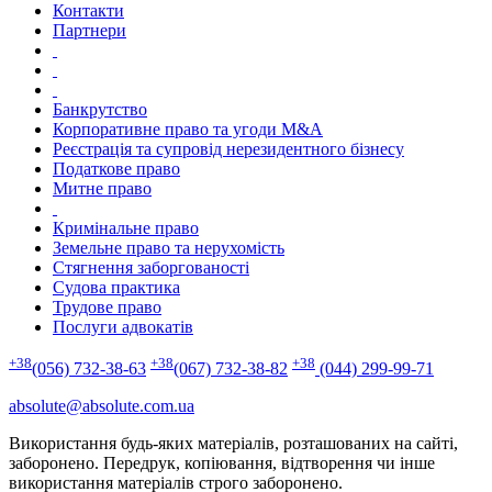
Контакти
Партнери
Банкрутство
Корпоративне право та угоди M&A
Реєстрація та супровід нерезидентного бізнесу
Податкове право
Митне право
Кримінальне право
Земельне право та нерухомість
Стягнення заборгованості
Судова практика
Трудове право
Послуги адвокатів
+38
+38
+38
(056) 732-38-63
(067) 732-38-82
(044) 299-99-71
absolute@absolute.com.ua
Використання будь-яких матеріалів, розташованих на сайті,
заборонено. Передрук, копіювання, відтворення чи інше
використання матеріалів строго заборонено.