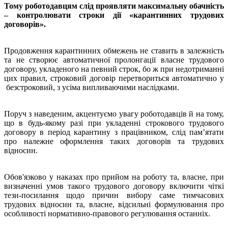
Тому роботодавцям слід проявляти максимальну обачність
– контролювати строки дії «карантинних трудових
договорів».
Продовження карантинних обмежень не ставить в залежність
та не створює автоматичної пролонгації власне трудового
договору, укладеного на певний строк, бо ж при недотриманні
цих правил, строковий договір перетвориться автоматично у
безстроковий, з усіма випливаючими наслідками.
Поруч з наведеним, акцентуємо увагу роботодавців й на тому,
що в будь-якому разі при укладенні строкового трудового
договору в період карантину з працівником, слід пам’ятати
про належне оформлення таких договорів та трудових
відносин.
Обов'язково у наказах про прийом на роботу та, власне, при
визначенні умов такого трудового договору включити чіткі
тези-посилання щодо причин вибору саме тимчасових
трудових відносин та, власне, відсильні формулювання про
особливості нормативно-правового регулювання останніх.