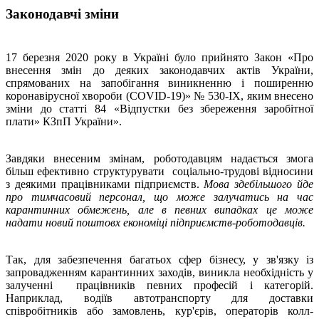
Законодавчі зміни
17 березня 2020 року в Україні було прийнято Закон «Про
внесення змін до деяких законодавчих актів України,
спрямованих на запобігання виникненню і поширенню
коронавірусної хвороби (COVID-19)» № 530-IX, яким внесено
зміни до статті 84 «Відпустки без збереження заробітної
плати» КЗпП України».
Завдяки внесеним змінам, роботодавцям надається змога
більш ефективно структурувати соціально-трудові відносини
з деякими працівниками підприємств.
Мова здебільшого йде
про тимчасовий персонал, що може залучатись на час
карантинних обмежень, але в певних випадках це може
надати новий поштовх економіці підприємств-роботодавців.
Так, для забезпечення багатьох сфер бізнесу, у зв'язку із
запровадженням карантинних заходів, виникла необхідність у
залученні працівників певних професій і категорій.
Наприклад, водіїв автотранспорту для доставки
співробітників або замовлень, кур'єрів, операторів колл-