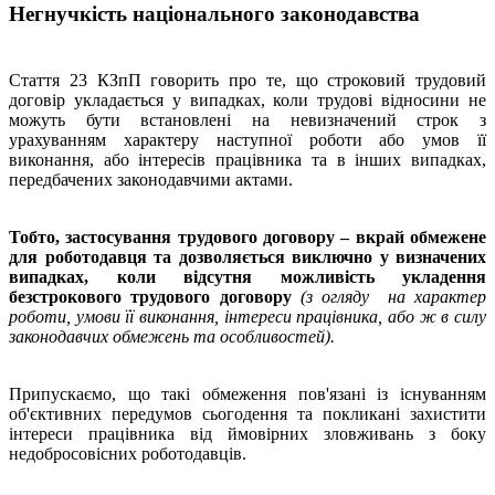
Негнучкість національного законодавства
Стаття 23 КЗпП говорить про те, що строковий трудовий
договір укладається у випадках, коли трудові відносини не
можуть бути встановлені на невизначений строк з
урахуванням характеру наступної роботи або умов її
виконання, або інтересів працівника та в інших випадках,
передбачених законодавчими актами.
Тобто, застосування трудового договору – вкрай обмежене
для роботодавця та дозволяється виключно у визначених
випадках, коли відсутня можливість укладення
безстрокового трудового договору
(з огляду на характер
роботи, умови її виконання, інтереси працівника, або ж в силу
законодавчих обмежень та особливостей).
Припускаємо, що такі обмеження пов'язані із існуванням
об'єктивних передумов сьогодення та покликані захистити
інтереси працівника від ймовірних зловживань з боку
недобросовісних роботодавців.