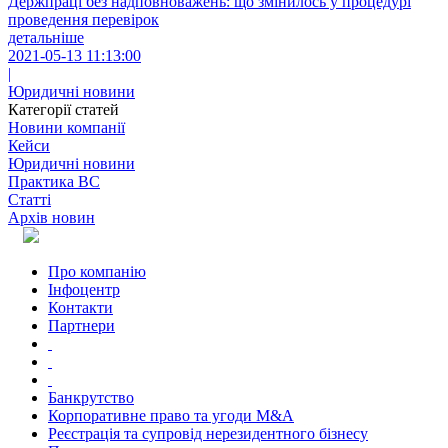
Держпраці без надповноважень: що змінилось у процедурі
проведення перевірок
детальніше
2021-05-13 11:13:00
|
Юридичні новини
Категорії статей
Новини компанії
Кейси
Юридичні новини
Практика ВС
Статті
Архів новин
Про компанію
Інфоцентр
Контакти
Партнери
Банкрутство
Корпоративне право та угоди M&A
Реєстрація та супровід нерезидентного бізнесу