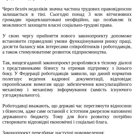
Через безліч недоліків значна частина трудових правовідносин
залишається в тіні. Сьогодні понад 3 млн вітчизняних
громадян працевлаштовані неофіційно, що позбавляє їх
можливості захищати власні соціально-трудові права.
У свою чергу прийняття нового законопроекту допоможе
встановити справедливі умови функціонування ринку праці,
досягти балансу між інтересами співробітників і роботодавців,
а також стимулюватиме розвиток підприємництва.
Так, вищезгаданий законопроект розроблявся в тісному діалозі
з представниками бізнесу та отримав підтримку з їхнього
боку. У Федерації роботодавців заявили, що даний норматив
полегшує ведення кадрової документації, відповідає
європейським вимогам щодо забезпечення консультаційного
механізму і механізму інформування (замість існуючого
узгоджувального).
Роботодавці вважають, що державі час переглянути відносини
з бізнесом, адже саме останній є істотним джерелом наповнені
державного бюджету. Тому для його розвитку потрібно
створювати відповідні економічні і соціальні блага.
Законопроект передбачає наступні нововведення: