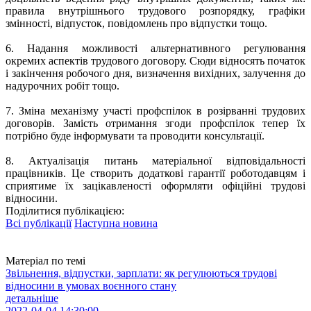
правила внутрішнього трудового розпорядку, графіки
змінності, відпусток, повідомлень про відпустки тощо.
6.
Надання можливості альтернативного регулювання
окремих аспектів трудового договору. Сюди відносять початок
і закінчення робочого дня, визначення вихідних, залучення до
надурочних робіт тощо.
7.
Зміна механізму участі профспілок в розірванні трудових
договорів. Замість отримання згоди профспілок тепер їх
потрібно буде інформувати та проводити консультації.
8.
Актуалізація питань матеріальної відповідальності
працівників. Це створить додаткові гарантії роботодавцям і
сприятиме їх зацікавленості оформляти офіційні трудові
відносини.
Поділитися публікацією:
Всі публікації
Наступна новина
Матеріал по темі
Звільнення, відпустки, зарплати: як регулюються трудові
відносини в умовах воєнного стану
детальніше
2022-04-04 14:30:00