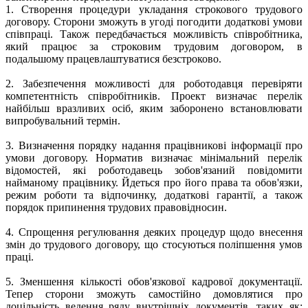
1.
Створення процедури укладання строкового трудового
договору. Сторони зможуть в угоді погодити додаткові умови
співпраці. Також передбачається можливість співробітника,
який працює за строковим трудовим договором, в
подальшому працевлаштуватися безстроково.
2.
Забезпечення можливості для роботодавця перевіряти
компетентність співробітників. Проект визначає перелік
найбільш вразливих осіб, яким заборонено встановлювати
випробувальний термін.
3.
Визначення порядку надання працівникові інформації про
умови договору. Норматив визначає мінімальний перелік
відомостей, які роботодавець зобов'язаний повідомити
найманому працівнику. Йдеться про його права та обов'язки,
режим роботи та відпочинку, додаткові гарантії, а також
порядок припинення трудових правовідносин.
4.
Спрощення регулювання деяких процедур щодо внесення
змін до трудового договору, що стосуються поліпшення умов
праці.
5.
Зменшення кількості обов'язкової кадрової документації.
Тепер сторони зможуть самостійно домовлятися про
доцільність ведення ряду внутрішніх документів, таких як: