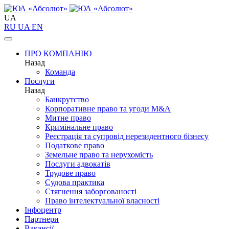
UA
RU
UA
EN
ПРО КОМПАНІЮ
Назад
Команда
Послуги
Назад
Банкрутство
Корпоративне право та угоди M&A
Митне право
Кримінальне право
Реєстрація та супровід нерезидентного бізнесу
Податкове право
Земельне право та нерухомість
Послуги адвокатів
Трудове право
Судова практика
Стягнення заборгованості
Право інтелектуальної власності
Інфоцентр
Партнери
Вакансії