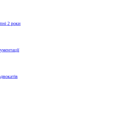
пні 2 роки
ументації
адвокатів