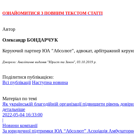
ОЗНАЙОМИТИСЯ З ПОВНИМ ТЕКСТОМ СТАТТІ
Автор
Олександр БОНДАРЧУК
Керуючий партнер ЮА "Абсолют", адвокат, арбітражний керуюч
Джерело: Аналітичне видання "Юрист та Закон", 03.10.2019 р.
Поділитися публікацією:
Всі публікації
Наступна новина
Матеріал по темі
Як українській благодійній організації підвищити рівень довір
детальніше
2022-05-04 16:33:00
|
Новини компанії
За юридичної підтримки ЮА “Абсолют” Асоціація Амбулаторної