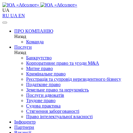
UA
RU
UA
EN
ПРО КОМПАНІЮ
Назад
Команда
Послуги
Назад
Банкрутство
Корпоративне право та угоди M&A
Митне право
Кримінальне право
Реєстрація та супровід нерезидентного бізнесу
Податкове право
Земельне право та нерухомість
Послуги адвокатів
Трудове право
Судова практика
Стягнення заборгованості
Право інтелектуальної власності
Інфоцентр
Партнери
Вакансії