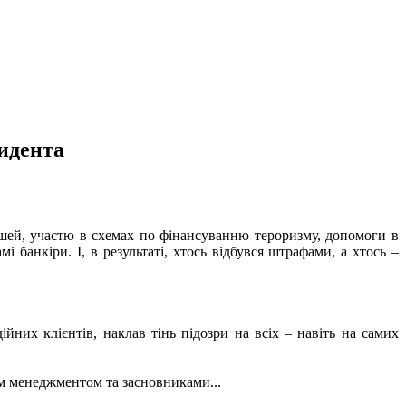
идента
ошей, участю в схемах по фінансуванню тероризму, допомоги в
 банкіри. І, в результаті, хтось відбувся штрафами, а хтось –
йних клієнтів, наклав тінь підозри на всіх – навіть на самих
м менеджментом та засновниками...