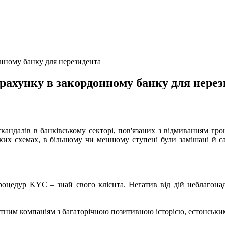
онному банку для нерезидента
рахунку в закордонному банку для нерез
кандалів в банківському секторі, пов'язаних з відмиванням гр
их схемах, в більшому чи меншому ступені були замішані й самі
оцедур KYC – знай свого клієнта. Негатив від дій неблагонаді
нтним компаніям з багаторічною позитивною історією, естонськи