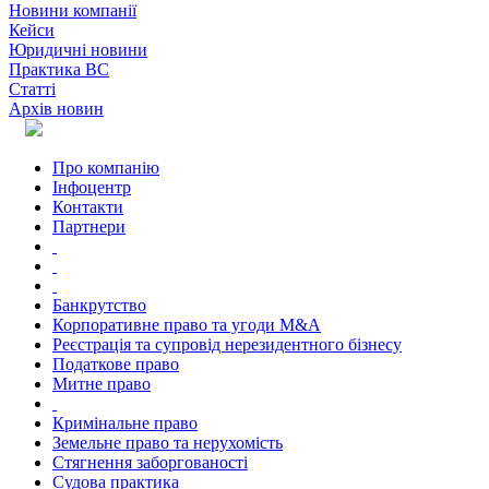
Новини компанії
Кейси
Юридичні новини
Практика ВС
Статті
Архів новин
Про компанію
Інфоцентр
Контакти
Партнери
Банкрутство
Корпоративне право та угоди M&A
Реєстрація та супровід нерезидентного бізнесу
Податкове право
Митне право
Кримінальне право
Земельне право та нерухомість
Стягнення заборгованості
Судова практика