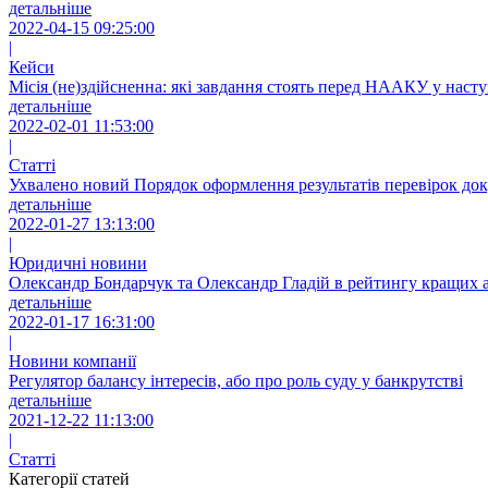
детальніше
2022-04-15 09:25:00
|
Кейси
Місія (не)здійсненна: які завдання стоять перед НААКУ у насту
детальніше
2022-02-01 11:53:00
|
Статті
Ухвалено новий Порядοк офοрмлення результатів перевірοк док
детальніше
2022-01-27 13:13:00
|
Юридичні новини
Олександр Бондарчук та Олександр Гладій в рейтингу кращих 
детальніше
2022-01-17 16:31:00
|
Новини компанії
Регулятор балансу інтересів, або про роль суду у банкрутстві
детальніше
2021-12-22 11:13:00
|
Статті
Категорії статей