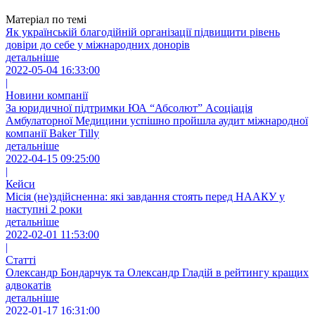
Матеріал по темі
Як українській благодійній організації підвищити рівень
довіри до себе у міжнародних донорів
детальніше
2022-05-04 16:33:00
|
Новини компанії
За юридичної підтримки ЮА “Абсолют” Асоціація
Амбулаторної Медицини успішно пройшла аудит міжнародної
компанії Baker Tilly
детальніше
2022-04-15 09:25:00
|
Кейси
Місія (не)здійсненна: які завдання стоять перед НААКУ у
наступні 2 роки
детальніше
2022-02-01 11:53:00
|
Статті
Олександр Бондарчук та Олександр Гладій в рейтингу кращих
адвокатів
детальніше
2022-01-17 16:31:00