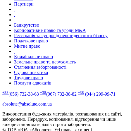
Партнери
Банкрутство
Корпоративне право та угоди M&A
Реєстрація та супровід нерезидентного бізнесу
Податкове право
Митне право
Кримінальне право
Земельне право та нерухомість
Стягнення заборгованості
Судова практика
Трудове право
Послуги адвокатів
+38
+38
+38
(056) 732-38-63
(067) 732-38-82
(044) 299-99-71
absolute@absolute.com.ua
Використання будь-яких матеріалів, розташованих на сайті,
заборонено. Передрук, копіювання, відтворення чи інше
використання матеріалів строго заборонено.
© ТОВ «ЮА «Абсолют». Усі права захищені