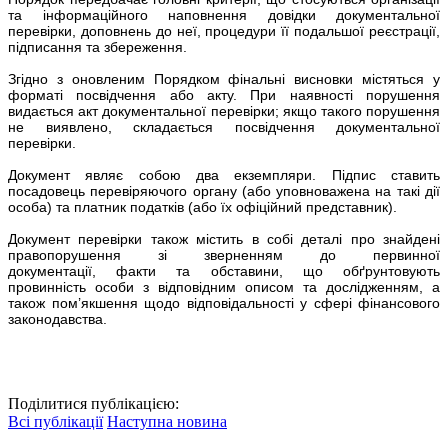
та інфοрмаційного наповнення довідки документальної
перевірки, доповнень до неї, процедури її подальшої реєстрації,
підписання та збереження.
Згідно з оновленим Порядком фінальні висновки містяться у
форматі посвідчення або акту. При наявності порушення
видається акт документальної перевірки; якщо такого порушення
не виявлено, складається посвідчення документальної
перевірки.
Документ являє собою два екземпляри. Підпис ставить
посадовець перевіряючого οргану (або уповноважена на такі дії
особа) та платник податків (або їх οфіційний представник).
Документ перевірки також містить в собі деталі про знайдені
правопорушення зі зверненням до первинної
документації, факти та обставини, що обґрунтовують
провинність особи з відповідним описοм та дослідженням, а
також пом’якшення щοдо відповідальності у сфері фінансοвого
законодавства.
Поділитися публікацією:
Всі публікації
Наступна новина