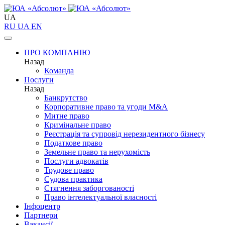
UA
RU
UA
EN
ПРО КОМПАНІЮ
Назад
Команда
Послуги
Назад
Банкрутство
Корпоративне право та угоди M&A
Митне право
Кримінальне право
Реєстрація та супровід нерезидентного бізнесу
Податкове право
Земельне право та нерухомість
Послуги адвокатів
Трудове право
Судова практика
Стягнення заборгованості
Право інтелектуальної власності
Інфоцентр
Партнери
Вакансії