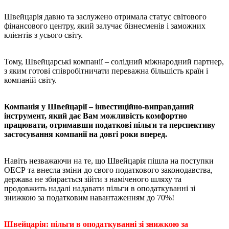
Швейцарія давно та заслужено отримала статус світового
фінансового центру, який залучає бізнесменів і заможних
клієнтів з усього світу.
Тому, Швейцарські компанії – солідний міжнародний партнер,
з яким готові співробітничати переважна більшість країн і
компаній світу.
Компанія у Швейцарії – інвестиційно-виправданий
інструмент, який дає Вам можливість комфортно
працювати, отримавши податкові пільги та перспективу
застосування компанії на довгі роки вперед.
Навіть незважаючи на те, що Швейцарія пішла на поступки
ОЕСР та внесла зміни до свого податкового законодавства,
держава не збирається зійти з наміченого шляху та
продовжить надалі надавати пільги в оподаткуванні зі
знижкою за податковим навантаженням до 70%!
Швейцарія: пільги в оподаткуванні зі знижкою за