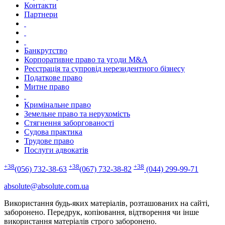
Контакти
Партнери
Банкрутство
Корпоративне право та угоди M&A
Реєстрація та супровід нерезидентного бізнесу
Податкове право
Митне право
Кримінальне право
Земельне право та нерухомість
Стягнення заборгованості
Судова практика
Трудове право
Послуги адвокатів
+38
+38
+38
(056) 732-38-63
(067) 732-38-82
(044) 299-99-71
absolute@absolute.com.ua
Використання будь-яких матеріалів, розташованих на сайті,
заборонено. Передрук, копіювання, відтворення чи інше
використання матеріалів строго заборонено.