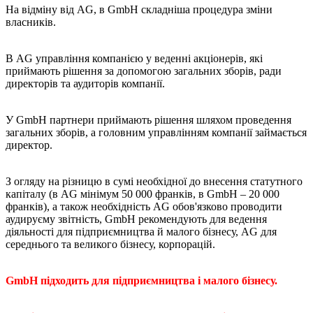
На відміну від AG, в GmbH складніша процедура зміни
власників.
В AG управління компанією у веденні акціонерів, які
приймають рішення за допомогою загальних зборів, ради
директорів та аудиторів компанії.
У GmbH партнери приймають рішення шляхом проведення
загальних зборів, а головним управлінням компанії займається
директор.
З огляду на різницю в сумі необхідної до внесення статутного
капіталу (в AG мінімум 50 000 франків, в GmbH – 20 000
франків), а також необхідність AG обов'язково проводити
аудируєму звітність, GmbH рекомендують для ведення
діяльності для підприємництва й малого бізнесу, AG для
середнього та великого бізнесу, корпорацій.
GmbH підходить для підприємництва і малого бізнесу.