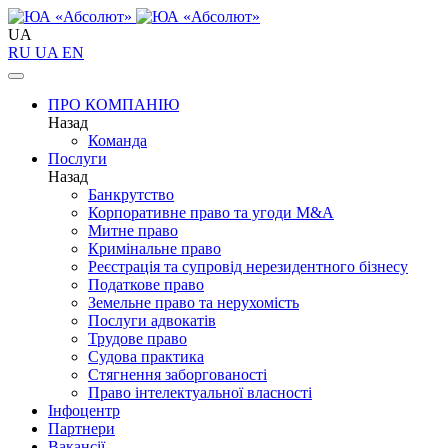
UA
RU
UA
EN
ПРО КОМПАНІЮ
Назад
Команда
Послуги
Назад
Банкрутство
Корпоративне право та угоди M&A
Митне право
Кримінальне право
Реєстрація та супровід нерезидентного бізнесу
Податкове право
Земельне право та нерухомість
Послуги адвокатів
Трудове право
Судова практика
Стягнення заборгованості
Право інтелектуальної власності
Інфоцентр
Партнери
Вакансії