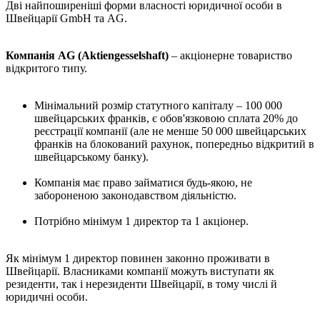
Дві найпоширеніші форми власності юридичної особи в
Швейцарії GmbH та AG.
Компанія AG (Aktiengesselshaft)
– акціонерне товариство
відкритого типу.
Мінімальний розмір статутного капіталу – 100 000
швейцарських франків, є обов'язковою сплата 20% до
реєстрації компанії (але не менше 50 000 швейцарських
франків на блокований рахунок, попередньо відкритий в
швейцарському банку).
Компанія має право займатися будь-якою, не
забороненою законодавством діяльністю.
Потрібно мінімум 1 директор та 1 акціонер.
Як мінімум 1 директор повинен законно проживати в
Швейцарії. Власниками компанії можуть виступати як
резиденти, так і нерезиденти Швейцарії, в тому числі й
юридичні особи.