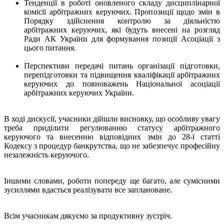
Тенденції в роботі оновленого складу дисциплінарної
комісії арбітражних керуючих. Пропозиції щодо змін в
Порядку здійснення контролю за діяльністю
арбітражних керуючих, які будуть внесені на розгляд
Ради АК України для формування позиції Асоціації з
цього питання.
Перспективи передачі питань організації підготовки,
перепідготовки та підвищення кваліфікації арбітражних
керуючих до повноважень Національної асоціації
арбітражних керуючих України.
В ході дискусії, учасники дійшли висновку, що особливу увагу
треба приділити регулюванню статусу арбітражного
керуючого та внесенню відповідних змін до 28-ї статті
Кодексу з процедур банкрутства, що не забезпечує професійну
незалежність керуючого.
Іншими словами, роботи попереду ще багато, але сумісними
зусиллями вдасться реалізувати все заплановане.
Всім учасникам дякуємо за продуктивну зустріч.