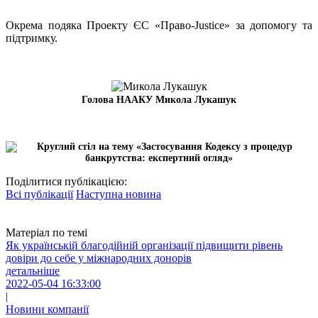
Окрема подяка Проекту ЄС «Право-Justice» за допомогу та
підтримку.
Голова НААКУ Микола Лукашук
Поділитися публікацією:
Всі публікації
Наступна новина
Матеріал по темі
Як українській благодійній організації підвищити рівень
довіри до себе у міжнародних донорів
детальніше
2022-05-04 16:33:00
|
Новини компанії