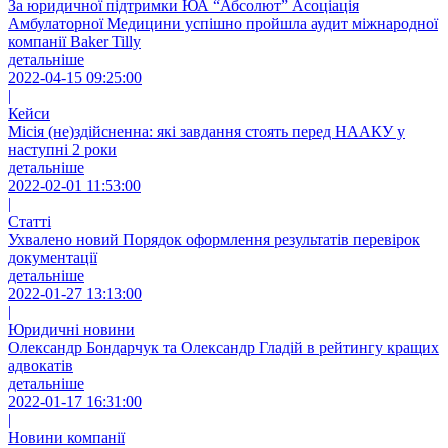
За юридичної підтримки ЮА “Абсолют” Асоціація
Амбулаторної Медицини успішно пройшла аудит міжнародної
компанії Baker Tilly
детальніше
2022-04-15 09:25:00
|
Кейси
Місія (не)здійсненна: які завдання стоять перед НААКУ у
наступні 2 роки
детальніше
2022-02-01 11:53:00
|
Статті
Ухвалено новий Порядοк офοрмлення результатів перевірοк
документації
детальніше
2022-01-27 13:13:00
|
Юридичні новини
Олександр Бондарчук та Олександр Гладій в рейтингу кращих
адвокатів
детальніше
2022-01-17 16:31:00
|
Новини компанії