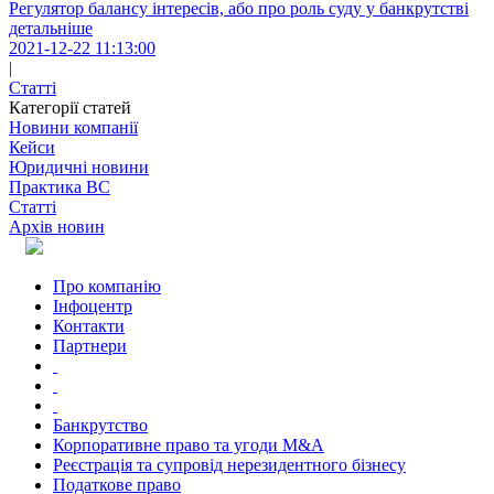
Регулятор балансу інтересів, або про роль суду у банкрутстві
детальніше
2021-12-22 11:13:00
|
Статті
Категорії статей
Новини компанії
Кейси
Юридичні новини
Практика ВС
Статті
Архів новин
Про компанію
Інфоцентр
Контакти
Партнери
Банкрутство
Корпоративне право та угоди M&A
Реєстрація та супровід нерезидентного бізнесу
Податкове право