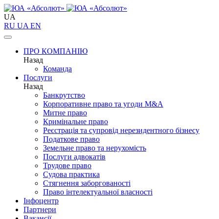
UA
RU
UA
EN
ПРО КОМПАНІЮ
Назад
Команда
Послуги
Назад
Банкрутство
Корпоративне право та угоди M&A
Митне право
Кримінальне право
Реєстрація та супровід нерезидентного бізнесу
Податкове право
Земельне право та нерухомість
Послуги адвокатів
Трудове право
Судова практика
Стягнення заборгованості
Право інтелектуальної власності
Інфоцентр
Партнери
Вакансії