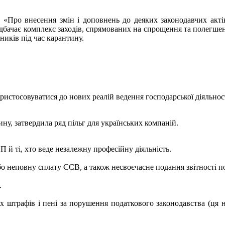
«Про внесення змін і доповнень до деяких законодавчих актів,
чає комплекс заходів, спрямованих на спрощення та полегшення
ників під час карантину.
истосовуватися до нових реалій ведення господарської діяльност
ну, затвердила ряд пільг для українських компаній.
П й ті, хто веде незалежну професійну діяльність.
о неповну сплату ЄСВ, а також несвоєчасне подання звітності 
.
них штрафів і пені за порушення податкового законодавства (ця