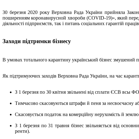
30 березня 2020 року Верховна Рада України прийняла Закон 
поширенням коронавирусной хвороби (COVID-19)», який передба
діяльності підприємств, так і питань соціальних гарантій праців
Заходи підтримки бізнесу
В умовах тотального карантину український бізнес змушений пр
Як підтримуючих заходів Верховна Рада України, на час каранти
З 1 березня по 30 квітня звільнені від сплати ЄСВ всы ФО
Тимчасово скасовуються штрафи й пеня за несвоєчасну аб
Скасовується податок на комерційну нерухомість й землю
З 1 березня по 31 травня бізнес звільняється від основ
ренти).