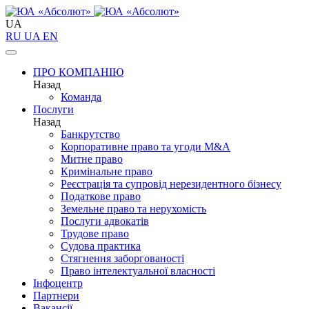
UA
RU
UA
EN
ПРО КОМПАНІЮ
Назад
Команда
Послуги
Назад
Банкрутство
Корпоративне право та угоди M&A
Митне право
Кримінальне право
Реєстрація та супровід нерезидентного бізнесу
Податкове право
Земельне право та нерухомість
Послуги адвокатів
Трудове право
Судова практика
Стягнення заборгованості
Право інтелектуальної власності
Інфоцентр
Партнери
Вакансії