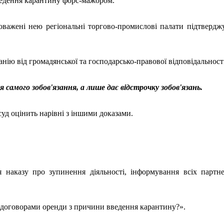
введення карантину форс-мажором.
оважені нею регіональні торгово-промислові палати підтвердж
ію від громадянської та господарсько-правової відповідальності
 самого зобов'язання, а лише дає відстрочку зобов'язань.
уд оцінить нарівні з іншими доказами.
 наказу про зупинення діяльності, інформування всіх партн
 договорами оренди з причини введення карантину?».