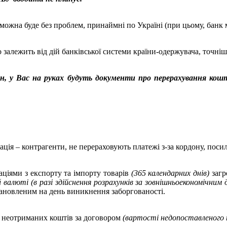
можна буде без проблем, принаймні по Україні (при цьому, банк 
залежить від дій банківської системи країни-одержувача, точніше
ин, у Вас на руках будуть документи про перерахування кошт
ація – контрагенти, не перераховують платежі з-за кордону, пос
аціями з експорту та імпорту товарів
(365 календарних днів)
загр
 валюті (в разі здійснення розрахунків за зовнішньоекономічним
тановленим на день виникнення заборгованості.
и неотриманих коштів за договором
(вартості недопоставленого т