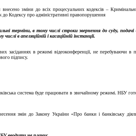
 внесено зміни до всіх процесуальних кодексів – Криміналь
ж до Кодексу про адміністративні правопорушення
ьні терміни, в тому числі строки звернення до суду, подачі 
 числі в апеляційній і касаційній інстанції.
вих засіданнях в режимі відеоконференції, не перебуваючи в п
вого підпису.
нківська система буде працювати в звичайному режимі. НБУ готов
сення змін до Закону України «Про банки і банківську діяль
БУ вводити не планує.