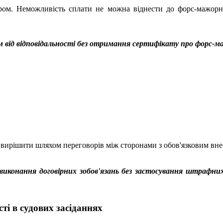
ором. Неможливість сплати не можна віднести до форс-мажор
м від відповідальності без отримання сертифікату про форс-м
 вирішити шляхом переговорів між сторонами з обов'язковим вне
иконання договірних зобов'язань без застосування штрафни
ті в судових засіданнях