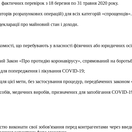
фактичних перевірок з 18 березня по 31 травня 2020 року.
аторів розрахункових операцій) для всіх категорій «спрощенців».
екларації про майновий стан і доходи.
хомості, що перебувають у власності фізичних або юридичних осі
ий Закон «Про протидію коронавірусу», спрямований на боротьб
і для попередження і лікування COVID-19;
 для цієї мети, без застосування процедур, передбачених законом
асобів, медичних виробів, призначених для запобігання COVID-1
істю виконати свої зобов'язання перед контрагентами через введ