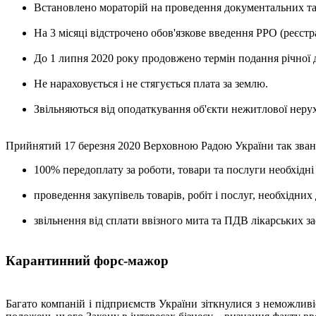
Встановлено мораторій на проведення документальних та 
На 3 місяці відстрочено обов'язкове введення РРО (реєстр
До 1 липня 2020 року продовжено термін подання річної д
Не нараховується і не стягується плата за землю.
Звільняються від оподаткування об'єкти нежитлової неру
Прийнятий 17 березня 2020 Верховною Радою України так зван
100% передоплату за роботи, товари та послуги необхідн
проведення закупівель товарів, робіт і послуг, необхідних
звільнення від сплати ввізного мита та ПДВ лікарських з
Карантинний форс-мажор
Багато компаній і підприємств України зіткнулися з неможлив