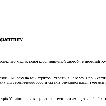
карантину
олосила про спалах нової коронавирусной хвороби в провінції 
зня 2020 року на всій території України з 12 березня по 3 квітн
хідних для забезпечення роботи органів державної влади і органів
істрів України прийняв рішення ввести режим надзвичайної ситу