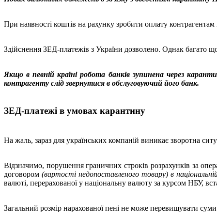
При наявності коштів на рахунку зробити оплату контрагентам 
Здійснення ЗЕД-платежів з України дозволено. Однак багато що 
Якщо в певній країні робота банків зупинена через карант
контрагенту слід звернутися в обслуговуючий його банк.
ЗЕД-платежі в умовах карантину
На жаль, зараз для українських компаній виникає зворотна ситу
Відзначимо, порушення граничних строків розрахунків за опер
договором
(вартості недопоставленого товару) в національній
валюті, перерахованої у національну валюту за курсом НБУ, вс
Загальний розмір нарахованої пені не може перевищувати сум