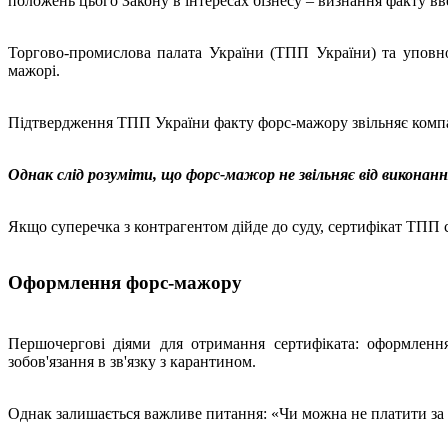
положень цього Закону в інтересах бізнесу – визнання факту 
Торгово-промислова палата України (ТПП України) та уповн
мажорі.
Підтвердження ТПП України факту форс-мажору звільняє компан
Однак слід розуміти, що форс-мажор не звільняє від виконання
Якщо суперечка з контрагентом дійде до суду, сертифікат ТПП с
Оформлення форс-мажору
Першочергові діями для отримання сертифіката: оформлення
зобов'язання в зв'язку з карантином.
Однак залишається важливе питання: «Чи можна не платити за