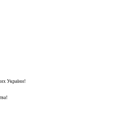
их України!
тва!