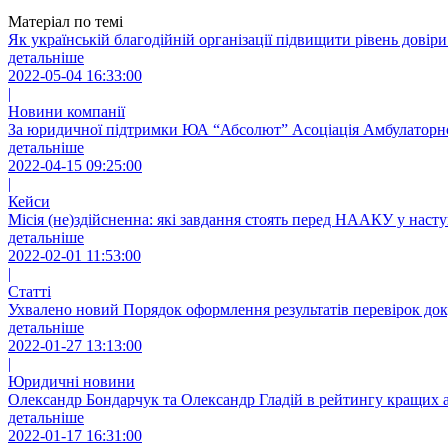
Матеріал по темі
Як українській благодійній організації підвищити рівень довір
детальніше
2022-05-04 16:33:00
|
Новини компанії
За юридичної підтримки ЮА “Абсолют” Асоціація Амбулаторної
детальніше
2022-04-15 09:25:00
|
Кейси
Місія (не)здійсненна: які завдання стоять перед НААКУ у насту
детальніше
2022-02-01 11:53:00
|
Статті
Ухвалено новий Порядοк офοрмлення результатів перевірοк док
детальніше
2022-01-27 13:13:00
|
Юридичні новини
Олександр Бондарчук та Олександр Гладій в рейтингу кращих 
детальніше
2022-01-17 16:31:00