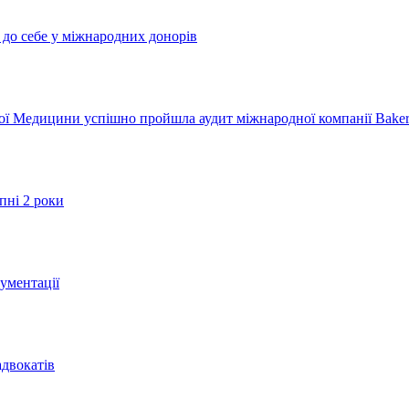
и до себе у міжнародних донорів
 Медицини успішно пройшла аудит міжнародної компанії Baker 
пні 2 роки
ументації
адвокатів