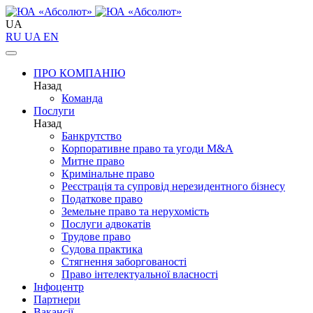
UA
RU
UA
EN
ПРО КОМПАНІЮ
Назад
Команда
Послуги
Назад
Банкрутство
Корпоративне право та угоди M&A
Митне право
Кримінальне право
Реєстрація та супровід нерезидентного бізнесу
Податкове право
Земельне право та нерухомість
Послуги адвокатів
Трудове право
Судова практика
Стягнення заборгованості
Право інтелектуальної власності
Інфоцентр
Партнери
Вакансії