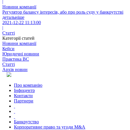
|
Новини компанії
Регулятор балансу інтересів, або про роль суду у банкрутстві
детальніше
2021-12-22 11:13:00
|
Статті
Категорії статей
Новини компанії
Кейси
Юридичні новини
Практика ВС
Статті
Архів новин
Про компанію
Інфоцентр
Контакти
Партнери
Банкрутство
Корпоративне право та угоди M&A