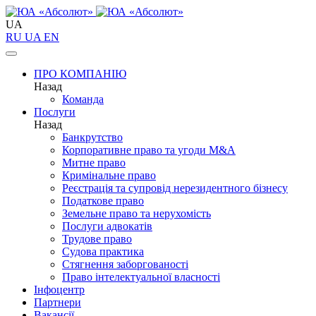
UA
RU
UA
EN
ПРО КОМПАНІЮ
Назад
Команда
Послуги
Назад
Банкрутство
Корпоративне право та угоди M&A
Митне право
Кримінальне право
Реєстрація та супровід нерезидентного бізнесу
Податкове право
Земельне право та нерухомість
Послуги адвокатів
Трудове право
Судова практика
Стягнення заборгованості
Право інтелектуальної власності
Інфоцентр
Партнери
Вакансії