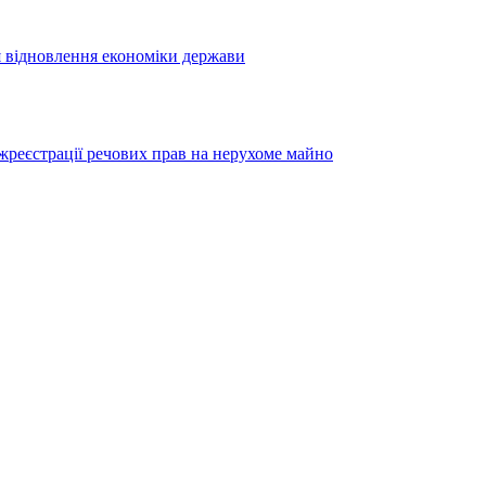
я відновлення економіки держави
жреєстрації речових прав на нерухоме майно