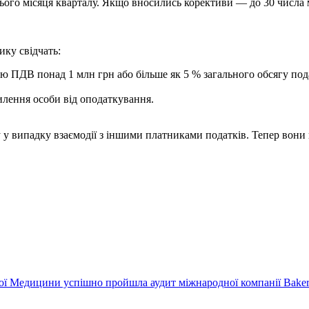
ього місяця кварталу. Якщо вносились корективи — до 30 числа 
ику свідчать:
ю ПДВ понад 1 млн грн або більше як 5 % загального обсягу пода
илення особи від оподаткування.
ику у випадку взаємодії з іншими платниками податків. Тепер вон
 Медицини успішно пройшла аудит міжнародної компанії Baker 