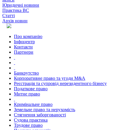
Юридичні новини
Практика ВС
Статті
Архів новин
Про компанію
Інфоцентр
Контакти
Партнери
Банкрутство
Корпоративне право та угоди M&A
Реєстрація та супровід нерезидентного бізнесу
Податкове право
Митне право
Кримінальне право
Земельне право та нерухомість
Стягнення заборгованості
Судова практика
Трудове право