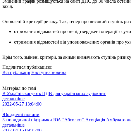
Змінений графік розміщується на сайті ДПС до 30 числа останн
захід.
Оновлені й критерії ризику. Так, тепер про високий ступінь риз
отримання відомостей про непідтверджені операції з сумо
отримання відомостей від уповноважених органів про ух
Крім того, змінені критерії, за якими визначають ступінь риз
Поділитися публікацією:
Всі публікації
Наступна новина
Матеріал по темі
В Україні скасують ПДВ для українських аудіокниг
детальніше
2022-05-27 13:04:00
|
Юридичні новини
За юридичної підтримки ЮА “Абсолют” Асоціація Амбулаторної
детальніше
2022-04-15 09:25:00