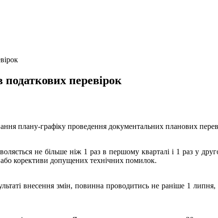
вірок
 податкових перевірок
вання плану-графіку проведення документальних планових переві
воляється не більше ніж 1 раз в першому кварталі і 1 раз у др
в або корективи допущених технічних помилок.
ультаті внесення змін, повинна проводитись не раніше 1 липня,