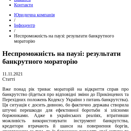
Контакти
Юридична компанія
/
Інфоцентр
/
Неспроможність на паузі: результати банкрутного
мораторію
Неспроможність на паузі: результати
банкрутного мораторію
11.11.2021
Статті
Вже понад рік триває мораторій на відкриття справ про
банкрутство (йдеться про відповідні зміни до Прикінцевих та
Перехідних положень Кодексу України з питань банкрутства).
Ця ситуація є досить дивною, бо фактично держава створила
штучні перешкоди для ефективної боротьби зі злісними
боржниками. Адже в українських реаліях, втративши
можливість використовувати інструмент банкрутства,
кредитори втрачають й шанси на повернення боргів,