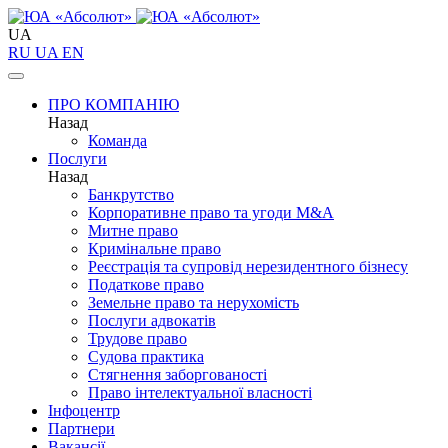
UA
RU
UA
EN
ПРО КОМПАНІЮ
Назад
Команда
Послуги
Назад
Банкрутство
Корпоративне право та угоди M&A
Митне право
Кримінальне право
Реєстрація та супровід нерезидентного бізнесу
Податкове право
Земельне право та нерухомість
Послуги адвокатів
Трудове право
Судова практика
Стягнення заборгованості
Право інтелектуальної власності
Інфоцентр
Партнери
Вакансії