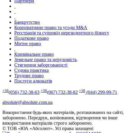
Партнери
Банкрутство
Корпоративне право та угоди M&A
Реєстрація та супровід нерезидентного бізнесу
Податкове право
Митне право
Кримінальне право
Земельне право та нерухомість
Стягнення заборгованості
Судова практика
Трудове право
Послуги адвокатів
+38
+38
+38
(056) 732-38-63
(067) 732-38-82
(044) 299-99-71
absolute@absolute.com.ua
Використання будь-яких матеріалів, розташованих на сайті,
заборонено. Передрук, копіювання, відтворення чи інше
використання матеріалів строго заборонено.
© ТОВ «ЮА «Абсолют». Усі права захищені