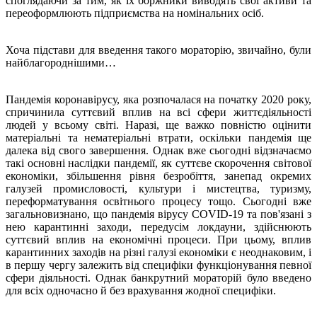
споглядаючи за тим, як їх боржники виводять свої активи та
переоформлюють підприємства на номінальних осіб.
Хоча підстави для введення такого мораторію, звичайно, були
найблагороднішими…
Пандемія коронавірусу, яка розпочалася на початку 2020 року,
спричинила суттєвий вплив на всі сфери життєдіяльності
людей у всьому світі. Наразі, ще важко повністю оцінити
матеріальні та нематеріальні втрати, оскільки пандемія ще
далека від свого завершення. Однак вже сьогодні відзначаємо
такі основні наслідки пандемії, як суттєве скорочення світової
економіки, збільшення рівня безробіття, занепад окремих
галузей промисловості, культури і мистецтва, туризму,
переформатування освітнього процесу тощо. Сьогодні вже
загальновизнано, що пандемія вірусу COVID-19 та пов'язані з
нею карантинні заходи, передусім локдауни, здійснюють
суттєвий вплив на економічні процеси. При цьому, вплив
карантинних заходів на різні галузі економіки є неоднаковим, і
в першу чергу залежить від специфіки функціонування певної
сфери діяльності. Однак банкрутний мораторій було введено
для всіх одночасно й без врахування жодної специфіки.