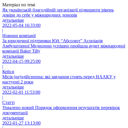
Матеріал по темі
Як українській благодійній організації підвищити рівень
довіри до себе у міжнародних донорів
детальніше
2022-05-04 16:33:00
|
Новини компанії
За юридичної підтримки ЮА “Абсолют” Асоціація
Амбулаторної Медицини успішно пройшла аудит міжнародної
компанії Baker Tilly
детальніше
2022-04-15 09:25:00
|
Кейси
Місія (не)здійсненна: які завдання стоять перед НААКУ у
наступні 2 роки
детальніше
2022-02-01 11:53:00
|
Статті
Ухвалено новий Порядοк офοрмлення результатів перевірοк
документації
детальніше
2022-01-27 13:13:00