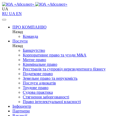
UA
RU
UA
EN
ПРО КОМПАНІЮ
Назад
Команда
Послуги
Назад
Банкрутство
Корпоративне право та угоди M&A
Митне право
Кримінальне право
Реєстрація та супровід нерезидентного бізнесу
Податкове право
Земельне право та нерухомість
Послуги адвокатів
Трудове право
Судова практика
Стягнення заборгованості
Право інтелектуальної власності
Інфоцентр
Партнери
Вакансії