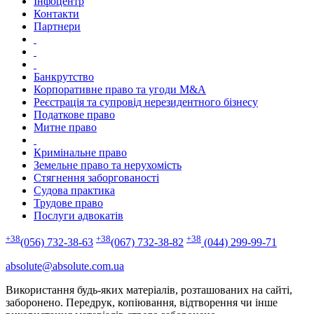
Інфоцентр
Контакти
Партнери
Банкрутство
Корпоративне право та угоди M&A
Реєстрація та супровід нерезидентного бізнесу
Податкове право
Митне право
Кримінальне право
Земельне право та нерухомість
Стягнення заборгованості
Судова практика
Трудове право
Послуги адвокатів
+38
+38
+38
(056) 732-38-63
(067) 732-38-82
(044) 299-99-71
absolute@absolute.com.ua
Використання будь-яких матеріалів, розташованих на сайті,
заборонено. Передрук, копіювання, відтворення чи інше