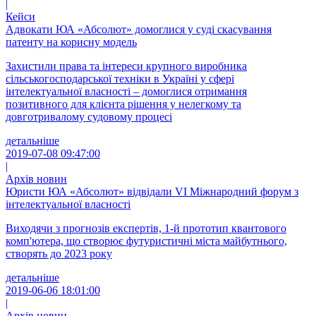
|
Кейси
Адвокати ЮА «Абсолют» домоглися у суді скасування
патенту на корисну модель
Захистили права та інтереси крупного виробника
сільськогосподарської техніки в Україні у сфері
інтелектуальної власності – домоглися отримання
позитивного для клієнта рішення у нелегкому та
довготривалому судовому процесі
детальніше
2019-07-08 09:47:00
|
Архів новин
Юристи ЮА «Абсолют» відвідали VI Міжнародний форум з
інтелектуальної власності
Виходячи з прогнозів експертів, 1-й прототип квантового
комп'ютера, що створює футуристичні міста майбутнього,
створять до 2023 року
детальніше
2019-06-06 18:01:00
|
Архів новин