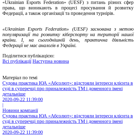
«Ukrainian Esports Federation» (UESF) з питань різних сфер
права, що виникають в процесі просування й розвитку
Федерації, а також організації та проведення турнірів.
«Ukrainian Esports Federation» (UESF) заснована з метою
популяризації та розвитку кіберспорту на території нашої
країни. І, на сьогоднішній день, практична діяльність
Федерації не має аналогів в Україні.
Поділитися публікацією:
Всі публікації
Наступна новина
Матеріал по темі
Судова практика ЮА «Абсолют»: відстояли інтереси клієнта в
суді в суперечці про приналежність ТМ і доменного імені
детальніше
2020-09-22 11:39:00
|
Новини компанії
Судова практика ЮА «Абсолют»: відстояли інтереси клієнта в
суді в суперечці про приналежність ТМ і доменного імені
детальніше
2020-09-22 11:39:00