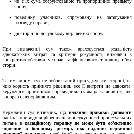
чи є їх сума обґрунтованою та пропорційної предмету
спору;
поведінку учасників, спрямовану на затягування
розгляду справи;
дії сторін по досудовому вирішенню спору.
При визначенні сум також враховується реальність
адвокатських витрат та критерій розумності, виходячи з
конкретних обставин у справі та фінансового становища обох
сторін.
Таким чином, суд не зобов'язаний присуджувати стороні, на
чию користь прийнято рішення, все її витрати на адвоката,
керуючись принципом справедливості, якщо встановить, що
гонорар є непорівнянним.
Верховний суд визначив, що
надання правової допомоги
навіть з приводу вирішення певної сукупності процесуальних
питань
в касаційному порядку не може бути об'єктивно
оцінений в більшому розмірі, ніж надання первинної
правової допомоги
, необхідної для звернення до суду з