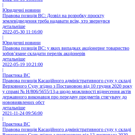
|
Юридичні новини
Правова позиція ВС: Дозвіл на розробку проєкту
землевідведення треба надавати всім, хто звернувся
детальніше
2022-05-30 11:16:00
|
Юридичні новини
Правова позиція ВС: у яких випадках акціонерне товариство
зобов’язане складати перелік акціонерів
детальніше
2022-05-19 10:21:00
|
Практика ВС
Правова позиція Касаційного адміністративного суду у складі
Верховного Суду згідно з Постановою від 10 грудня 2020 року
у справі № Н/806/5655/13-а щодо можливості віднесення актів
державного виконавця про передачу предметів стягувачу до
нововиявлених обст
детальніше
2021-11-24 09:56:00
|
Практика ВС
Правова позиція Касаційного адміністративного суду у складі
Верховного Суду згідно з постановою від 12 листопада 2020