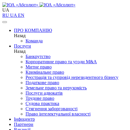
UA
RU
UA
EN
ПРО КОМПАНІЮ
Назад
Команда
Послуги
Назад
Банкрутство
Корпоративне право та угоди M&A
Митне право
Кримінальне право
Реєстрація та супровід нерезидентного бізнесу
Податкове право
Земельне право та нерухомість
Послуги адвокатів
Трудове право
Судова практика
Стягнення заборгованості
Право інтелектуальної власності
Інфоцентр
Партнери
Вакансії