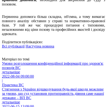
позовом.
Первинна допомога більш складна, об'ємна, а тому вимагає
повного аналізу обставин у справі та нормативно-правової
бази. У той же час процедурні питання є типовими,
незалежними від ціни позову та професійних якостей і досвіду
адвоката.
Поділитися публікацією:
Всі публікації
Наступна новина
Матеріал по темі
Умови розголошення конфіденційної інформації про здоров'я:
позиція ВС
детальніше
2022-08-04 09:00:00
|
Практика ВС
Стягнення з України відшкодування будь-якої шкоди можливе
за умови, що суд установив протиправність діяння саме нашої
держави – ВП ВС
детальніше
2022-06-15 13:09:00