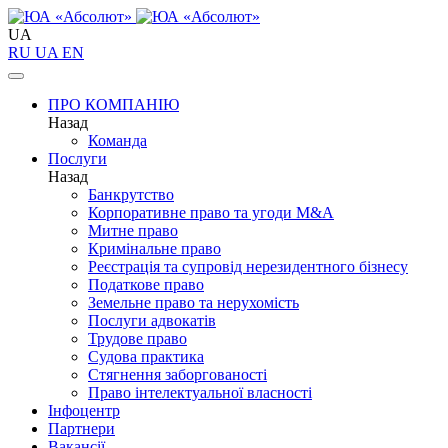
UA
RU
UA
EN
ПРО КОМПАНІЮ
Назад
Команда
Послуги
Назад
Банкрутство
Корпоративне право та угоди M&A
Митне право
Кримінальне право
Реєстрація та супровід нерезидентного бізнесу
Податкове право
Земельне право та нерухомість
Послуги адвокатів
Трудове право
Судова практика
Стягнення заборгованості
Право інтелектуальної власності
Інфоцентр
Партнери
Вакансії