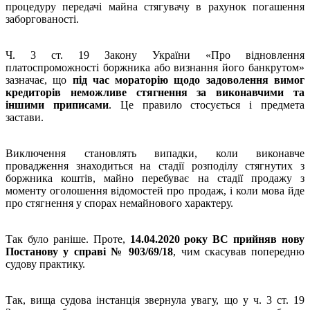
процедуру передачі майна стягувачу в рахунок погашення
заборгованості.
Ч. 3 ст. 19 Закону України «Про відновлення
платоспроможності боржника або визнання його банкрутом»
зазначає, що
під час мораторію щодо задоволення вимог
кредиторів неможливе стягнення за виконавчими та
іншими приписами
. Це правило стосується і предмета
застави.
Виключення становлять випадки, коли виконавче
провадження знаходиться на стадії розподілу стягнутих з
боржника коштів, майно перебуває на стадії продажу з
моменту оголошення відомостей про продаж, і коли мова йде
про стягнення у спорах немайнового характеру.
Так було раніше. Проте,
14.04.2020 року ВС прийняв нову
Постанову у справі № 903/69/18
, чим скасував попередню
судову практику.
Так, вища судова інстанція звернула увагу, що у ч. 3 ст. 19