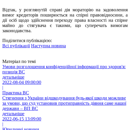
Відтак, у розглянутій справі дія мораторію на задоволення
вимог кредиторів поширюється на спірні правовідносини, а
дії осіб щодо здійснення переходу права власності на спірне
майно до стягувача є такими, що суперечать вимогам
законодавства.
Поділитися публікацією:
Всі публікації
Наступна новина
Матеріал по темі
Умови розголошення конфіденційної інформації про здоров'я:
позиція ВС
детальніше
2022-08-04 09:00:00
|
Практика ВС
Стягнення з України відшкодування будь-якої шкоди можливе
за умови, що суд установив протиправність діяння саме нашої
держави – ВП ВС
детальніше
2022-06-15 13:09:00
|
Юридичні новини