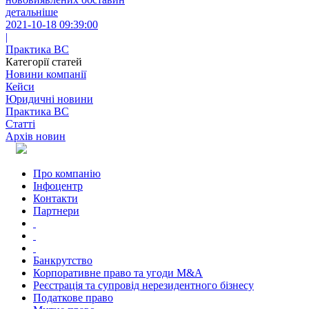
детальніше
2021-10-18 09:39:00
|
Практика ВС
Категорії статей
Новини компанії
Кейси
Юридичні новини
Практика ВС
Статті
Архів новин
Про компанію
Інфоцентр
Контакти
Партнери
Банкрутство
Корпоративне право та угоди M&A
Реєстрація та супровід нерезидентного бізнесу
Податкове право