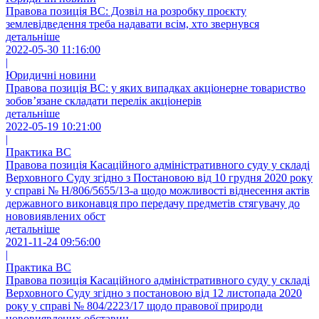
Правова позиція ВС: Дозвіл на розробку проєкту
землевідведення треба надавати всім, хто звернувся
детальніше
2022-05-30 11:16:00
|
Юридичні новини
Правова позиція ВС: у яких випадках акціонерне товариство
зобов’язане складати перелік акціонерів
детальніше
2022-05-19 10:21:00
|
Практика ВС
Правова позиція Касаційного адміністративного суду у складі
Верховного Суду згідно з Постановою від 10 грудня 2020 року
у справі № Н/806/5655/13-а щодо можливості віднесення актів
державного виконавця про передачу предметів стягувачу до
нововиявлених обст
детальніше
2021-11-24 09:56:00
|
Практика ВС
Правова позиція Касаційного адміністративного суду у складі
Верховного Суду згідно з постановою від 12 листопада 2020
року у справі № 804/2223/17 щодо правової природи
нововиявлених обставин