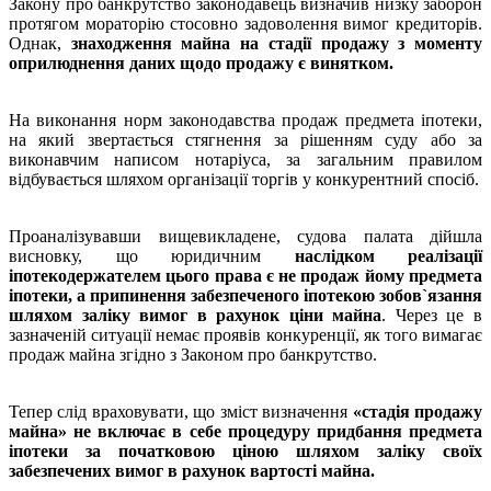
Закону про банкрутство законодавець визначив низку заборон
протягом мораторію стосовно задоволення вимог кредиторів.
Однак,
знаходження майна на стадії продажу з моменту
оприлюднення даних щодо продажу є винятком.
На виконання норм законодавства продаж предмета іпотеки,
на який звертається стягнення за рішенням суду або за
виконавчим написом нотаріуса, за загальним правилом
відбувається шляхом організації торгів у конкурентний спосіб.
Проаналізувавши вищевикладене, судова палата дійшла
висновку, що юридичним
наслідком реалізації
іпотекодержателем цього права є не продаж йому предмета
іпотеки, а припинення забезпеченого іпотекою зобов`язання
шляхом заліку вимог в рахунок ціни майна
. Через це в
зазначеній ситуації немає проявів конкуренції, як того вимагає
продаж майна згідно з Законом про банкрутство.
Тепер слід враховувати, що зміст визначення
«стадія продажу
майна» не включає в себе процедуру придбання предмета
іпотеки за початковою ціною шляхом заліку своїх
забезпечених вимог в рахунок вартості майна.