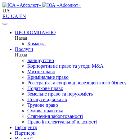
UA
RU
UA
EN
ПРО КОМПАНІЮ
Назад
Команда
Послуги
Назад
Банкрутство
Корпоративне право та угоди M&A
Митне право
Кримінальне право
Реєстрація та супровід нерезидентного бізнесу
Податкове право
Земельне право та нерухомість
Послуги адвокатів
Трудове право
Судова практика
Стягнення заборгованості
Право інтелектуальної власності
Інфоцентр
Партнери
Вакансії