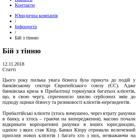
Контакти
Юридична компанія
/
Інфоцентр
/
Бій з тінню
Бій з тінню
12.11.2018
Статті
Цього року пильна увага бізнеса була прикута до подій у
банківському секторі Європейського союзу (ЄС). Адже
банківська криза в Прибалтиці торкнулася багатьох клієнтів,
що, в свою чергу, спричинило хвилю серйозних змін до
підходу оцінки бізнесу та ризиковості клієнтів-нерезидентів.
Прибалтійські клієнти (хтось вимушено, через втрату рахунки
в банку, а хтось – граючи на випередження), масово почали
відкривати корпоративні рахунки в інших юрисдикціях,
однією з яких став Кіпр. Банки Кіпру отримали величезний
приплив нових клієнтів і багато хто з них, незважаючи на