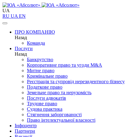
UA
RU
UA
EN
ПРО КОМПАНІЮ
Назад
Команда
Послуги
Назад
Банкрутство
Корпоративне право та угоди M&A
Митне право
Кримінальне право
Реєстрація та супровід нерезидентного бізнесу
Податкове право
Земельне право та нерухомість
Послуги адвокатів
Трудове право
Судова практика
Стягнення заборгованості
Право інтелектуальної власності
Інфоцентр
Партнери
Вакансії