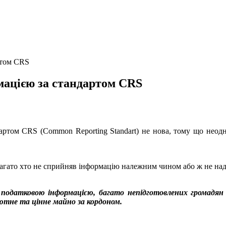
ртом CRS
мацією за стандартом CRS
артом CRS (Common Reporting Standart) не нова, тому що неодн
 багато хто не сприйняв інформацію належним чином або ж не над
у податковою інформацією, багато непідготовлених громад
ютне та цінне майно за кордоном.