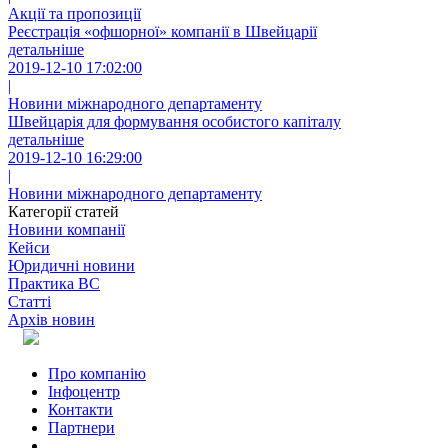
Акції та пропозиції
Реєстрація «офшорної» компанії в Швейцарії
детальніше
2019-12-10 17:02:00
|
Новини міжнародного департаменту
Швейцарія для формування особистого капіталу
детальніше
2019-12-10 16:29:00
|
Новини міжнародного департаменту
Категорії статей
Новини компанії
Кейси
Юридичні новини
Практика ВС
Статті
Архів новин
Про компанію
Інфоцентр
Контакти
Партнери