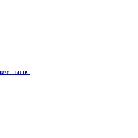
ржави – ВП ВС