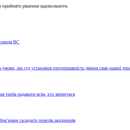
ло прийнято рішення задовольнити.
позиція ВС
а умови, що суд установив протиправність діяння саме нашої де
я треба надавати всім, хто звернувся
бов’язане складати перелік акціонерів