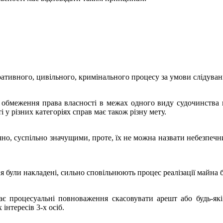
ративного, цивільного, кримінального процесу за умови слідува
о обмеження права власності в межах одного виду судочинства 
у різних категоріях справ має також різну мету.
но, суспільно значущими, проте, їх не можна назвати небезпечним
ня були накладені, сильно сповільнюють процес реалізації майна
має процесуальні повноваження скасовувати арешт або будь-я
нтересів 3-х осіб.