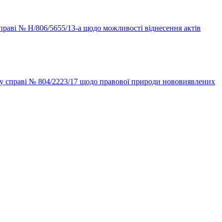
справі № Н/806/5655/13-а щодо можливості віднесення актів
у у справі № 804/2223/17 щодо правової природи нововиявлених