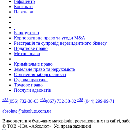
Інфоцентр
Контакти
Партнери
Банкрутство
Корпоративне право та угоди M&A
Реєстрація та супровід нерезидентного бізнесу
Податкове право
Митне право
Кримінальне право
Земельне право та нерухомість
Стягнення заборгованості
Судова практика
Трудове право
Послуги адвокатів
+38
+38
+38
(056) 732-38-63
(067) 732-38-82
(044) 299-99-71
absolute@absolute.com.ua
Використання будь-яких матеріалів, розташованих на сайті, заб
© ТОВ «ЮА «Абсолют». Усі права захищені