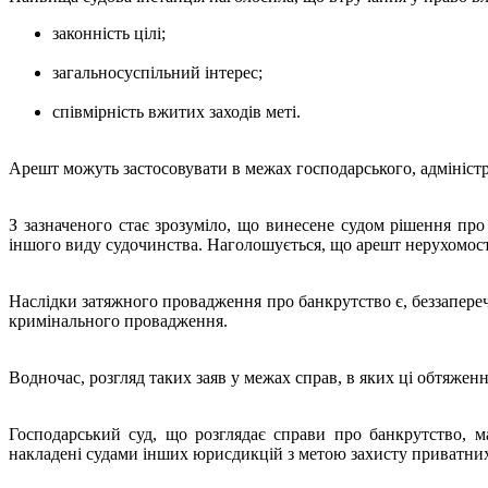
законність цілі;
загальносуспільний інтерес;
співмірність вжитих заходів меті.
Арешт можуть застосовувати в межах господарського, адмініст
З зазначеного стає зрозуміло, що винесене судом рішення пр
іншого виду судочинства. Наголошується, що арешт нерухомості 
Наслідки затяжного провадження про банкрутство є, беззапереч
кримінального провадження.
Водночас, розгляд таких заяв у межах справ, в яких ці обтяжен
Господарський суд, що розглядає справи про банкрутство, 
накладені судами інших юрисдикцій з метою захисту приватних і