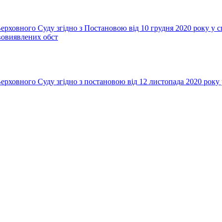
Верховного Суду згідно з Постановою від 10 грудня 2020 року у 
вовиявлених обст
Верховного Суду згідно з постановою від 12 листопада 2020 рок