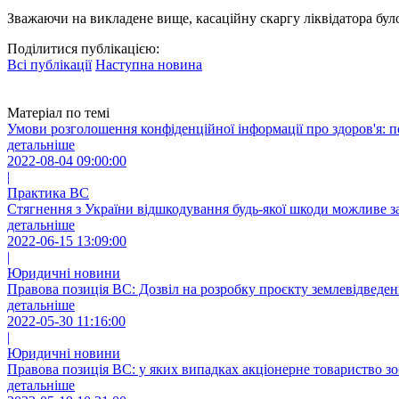
Зважаючи на викладене вище, касаційну скаргу ліквідатора бу
Поділитися публікацією:
Всі публікації
Наступна новина
Матеріал по темі
Умови розголошення конфіденційної інформації про здоров'я: 
детальніше
2022-08-04 09:00:00
|
Практика ВС
Стягнення з України відшкодування будь-якої шкоди можливе з
детальніше
2022-06-15 13:09:00
|
Юридичні новини
Правова позиція ВС: Дозвіл на розробку проєкту землевідведенн
детальніше
2022-05-30 11:16:00
|
Юридичні новини
Правова позиція ВС: у яких випадках акціонерне товариство зо
детальніше