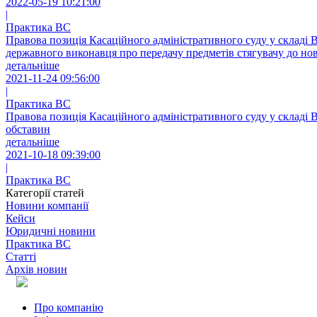
2022-05-19 10:21:00
|
Практика ВС
Правова позиція Касаційного адміністративного суду у складі 
державного виконавця про передачу предметів стягувачу до но
детальніше
2021-11-24 09:56:00
|
Практика ВС
Правова позиція Касаційного адміністративного суду у складі 
обставин
детальніше
2021-10-18 09:39:00
|
Практика ВС
Категорії статей
Новини компанії
Кейси
Юридичні новини
Практика ВС
Статті
Архів новин
Про компанію