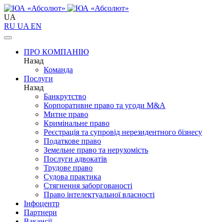
UA
RU
UA
EN
ПРО КОМПАНІЮ
Назад
Команда
Послуги
Назад
Банкрутство
Корпоративне право та угоди M&A
Митне право
Кримінальне право
Реєстрація та супровід нерезидентного бізнесу
Податкове право
Земельне право та нерухомість
Послуги адвокатів
Трудове право
Судова практика
Стягнення заборгованості
Право інтелектуальної власності
Інфоцентр
Партнери
Вакансії