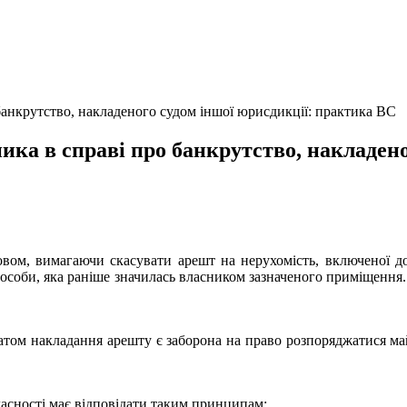
анкрутство, накладеного судом іншої юрисдикції: практика ВС
ка в справі про банкрутство, накладено
овом, вимагаючи скасувати арешт на нерухомість, включеної до
 особи, яка раніше значилась власником зазначеного приміщення.
ьтатом накладання арешту є заборона на право розпоряджатися ма
ласності має відповідати таким принципам: