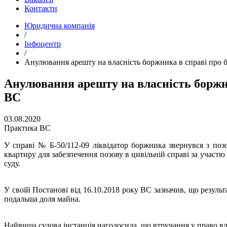
Контакти
Юридична компанія
/
Інфоцентр
/
Анулювання арешту на власність боржника в справі про б
Анулювання арешту на власність боржни
ВС
03.08.2020
Практика ВС
У справі № Б-50/112-09 ліквідатор боржника звернувся з поз
квартиру для забезпечення позову в цивільній справі за участю
суду.
У своїй Постанові від 16.10.2018 року ВС зазначив, що резул
подальша доля майна.
Найвища судова інстанція наголосила, що втручання у право в