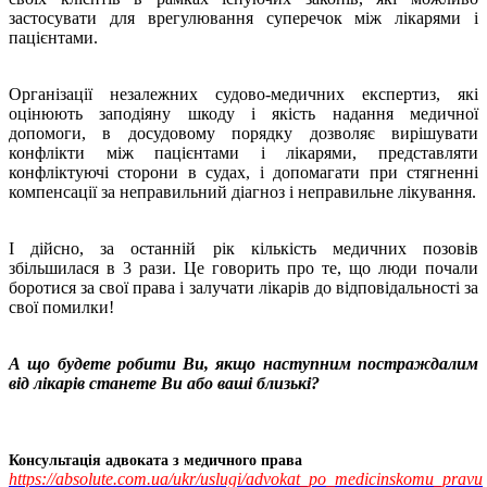
застосувати для врегулювання суперечок між лікарями і
пацієнтами.
Організації незалежних судово-медичних експертиз, які
оцінюють заподіяну шкоду і якість надання медичної
допомоги, в досудовому порядку дозволяє вирішувати
конфлікти між пацієнтами і лікарями, представляти
конфліктуючі сторони в судах, і допомагати при стягненні
компенсації за неправильний діагноз і неправильне лікування.
І дійсно, за останній рік кількість медичних позовів
збільшилася в 3 рази. Це говорить про те, що люди почали
боротися за свої права і залучати лікарів до відповідальності за
свої помилки!
А що будете робити Ви, якщо наступним постраждалим
від лікарів станете Ви або ваші близькі?
Консультація адвоката з медичного права
https://absolute.com.ua/ukr/uslugi/advokat_po_medicinskomu_pravu