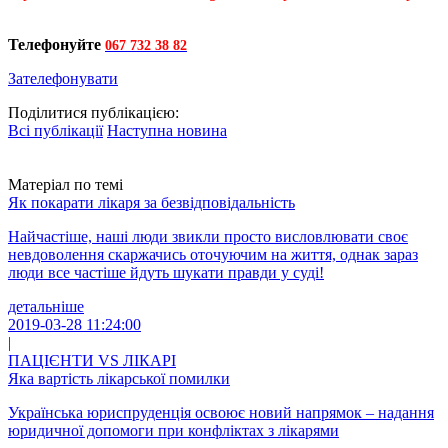
Телефонуйте
067 732 38 82
Зателефонувати
Поділитися публікацією:
Всі публікації
Наступна новина
Матеріал по темі
Як покарати лікаря за безвідповідальність
Найчастіше, наші люди звикли просто висловлювати своє
невдоволення скаржачись оточуючим на життя, однак зараз
люди все частіше йдуть шукати правди у суді!
детальніше
2019-03-28 11:24:00
|
ПАЦІЄНТИ VS ЛІКАРІ
Яка вартість лікарської помилки
Українська юриспруденція освоює новий напрямок – надання
юридичної допомоги при конфліктах з лікарями