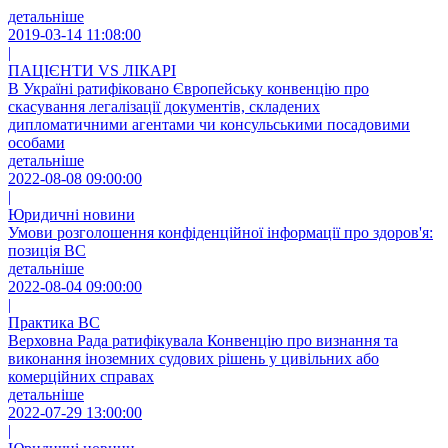
детальніше
2019-03-14 11:08:00
|
ПАЦІЄНТИ VS ЛІКАРІ
В Україні ратифіковано Європейську конвенцію про
скасування легалізації документів, складених
дипломатичними агентами чи консульськими посадовими
особами
детальніше
2022-08-08 09:00:00
|
Юридичні новини
Умови розголошення конфіденційної інформації про здоров'я:
позиція ВС
детальніше
2022-08-04 09:00:00
|
Практика ВС
Верховна Рада ратифікувала Конвенцію про визнання та
виконання іноземних судових рішень у цивільних або
комерційних справах
детальніше
2022-07-29 13:00:00
|