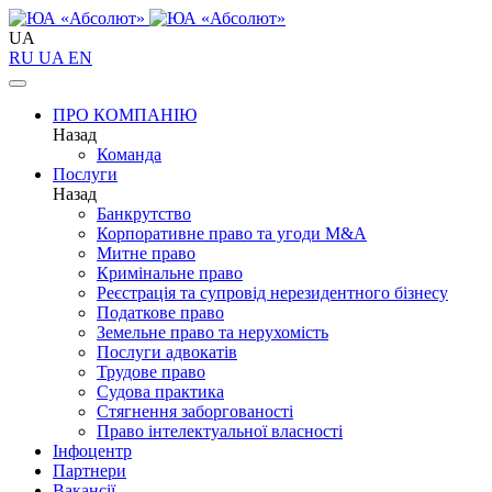
UA
RU
UA
EN
ПРО КОМПАНІЮ
Назад
Команда
Послуги
Назад
Банкрутство
Корпоративне право та угоди M&A
Митне право
Кримінальне право
Реєстрація та супровід нерезидентного бізнесу
Податкове право
Земельне право та нерухомість
Послуги адвокатів
Трудове право
Судова практика
Стягнення заборгованості
Право інтелектуальної власності
Інфоцентр
Партнери
Вакансії