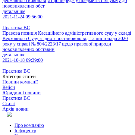
державного виконавця про передачу предметів стягувачу до
нововиявлених обст
детальніше
2021-11-24 09:56:00
|
Практика ВС
Правова позиція Касаційного адміністративного суду у складі
Верховного Суду згідно з постановою від 12 листопада 2020
року у справі № 804/2223/17 щодо правової природи
нововиявлених обставин
детальніше
2021-10-18 09:39:00
|
Практика ВС
Категорії статей
Новини компанії
Кейси
Юридичні новини
Практика ВС
Статті
Архів новин
Про компанію
Інфоцентр