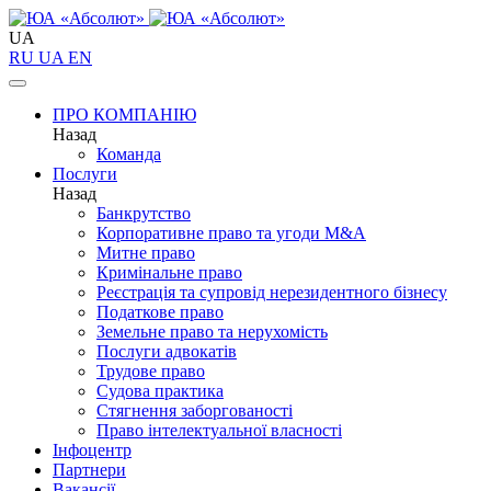
UA
RU
UA
EN
ПРО КОМПАНІЮ
Назад
Команда
Послуги
Назад
Банкрутство
Корпоративне право та угоди M&A
Митне право
Кримінальне право
Реєстрація та супровід нерезидентного бізнесу
Податкове право
Земельне право та нерухомість
Послуги адвокатів
Трудове право
Судова практика
Стягнення заборгованості
Право інтелектуальної власності
Інфоцентр
Партнери
Вакансії