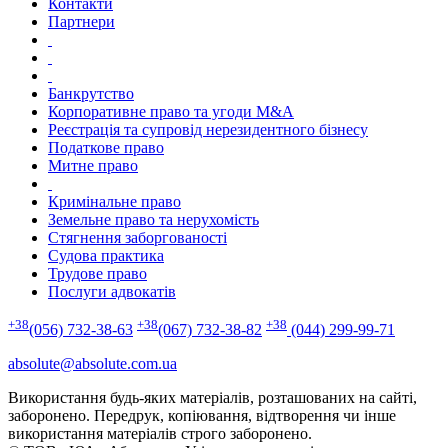
Контакти
Партнери
Банкрутство
Корпоративне право та угоди M&A
Реєстрація та супровід нерезидентного бізнесу
Податкове право
Митне право
Кримінальне право
Земельне право та нерухомість
Стягнення заборгованості
Судова практика
Трудове право
Послуги адвокатів
+38
+38
+38
(056) 732-38-63
(067) 732-38-82
(044) 299-99-71
absolute@absolute.com.ua
Використання будь-яких матеріалів, розташованих на сайті,
заборонено. Передрук, копіювання, відтворення чи інше
використання матеріалів строго заборонено.