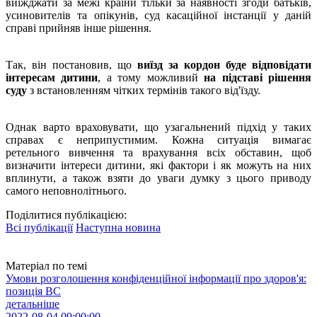
виїжджати за межі країни тільки за наявності згоди батьків,
усиновителів та опікунів, суд касаційної інстанції у даній
справі прийняв інше рішення.
Так, він постановив, що
виїзд за кордон буде відповідати
інтересам дитини
, а тому можливий
на підставі рішення
суду
з встановленням чітких термінів такого від'їзду.
Однак варто враховувати, що узагальнений підхід у таких
справах є неприпустимим. Кожна ситуація вимагає
ретельного вивчення та врахування всіх обставин, щоб
визначити інтереси дитини, які фактори і як можуть на них
вплинути, а також взяти до уваги думку з цього приводу
самого неповнолітнього.
Поділитися публікацією:
Всі публікації
Наступна новина
Матеріал по темі
Умови розголошення конфіденційної інформації про здоров'я:
позиція ВС
детальніше
2022-08-04 09:00:00