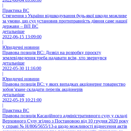
|
Практика ВС
Стягнення з України відшкодування будь-якої шкоди можливе
за умови, що суд установив протиправність діяння саме нашої
держави – ВП ВС
детальніше
2022-06-15 13:09:00
|
Юридичні новини
Правова позиція ВС: Дозвіл на розробку проєкту
землевідведення треба надавати всім, хто звернувся
детальніше
2022-05-30 11:16:00
|
Юридичні новини
Правова позиція ВС: у яких випадках акціонерне товариство
зобов’язане складати перелік акціонерів
детальніше
2022-05-19 10:21:00
|
Практика ВС
Правова позиція Касаційного адміністративного суду у складі
Верховного Суду згідно з Постановою від 10 грудня 2020 року
у справі № Н/806/5655/13-а щодо можливості віднесення актів