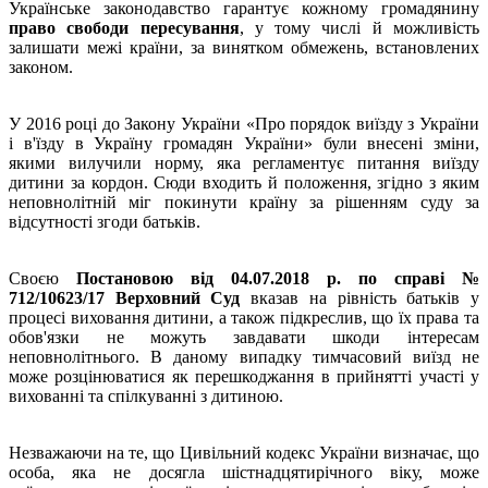
Українське законодавство гарантує кожному громадянину
право свободи пересування
, у тому числі й можливість
залишати межі країни, за винятком обмежень, встановлених
законом.
У 2016 році до Закону України «Про порядок виїзду з України
і в'їзду в Україну громадян України» були внесені зміни,
якими вилучили норму, яка регламентує питання виїзду
дитини за кордон. Сюди входить й положення, згідно з яким
неповнолітній міг покинути країну за рішенням суду за
відсутності згоди батьків.
Своєю
Постановою від 04.07.2018 р. по справі №
712/10623/17 Верховний Суд
вказав на рівність батьків у
процесі виховання дитини, а також підкреслив, що їх права та
обов'язки не можуть завдавати шкоди інтересам
неповнолітнього. В даному випадку тимчасовий виїзд не
може розцінюватися як перешкоджання в прийнятті участі у
вихованні та спілкуванні з дитиною.
Незважаючи на те, що Цивільний кодекс України визначає, що
особа, яка не досягла шістнадцятирічного віку, може