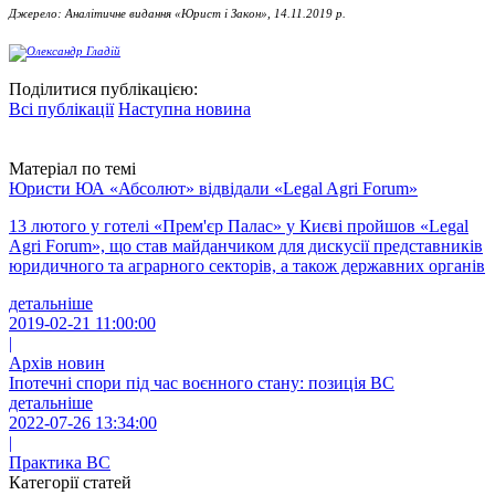
Джерело: Аналітичне видання «Юрист і Закон», 14.11.2019 р.
Поділитися публікацією:
Всі публікації
Наступна новина
Матеріал по темі
Юристи ЮА «Абсолют» відвідали «Legal Agri Forum»
13 лютого у готелі «Прем'єр Палас» у Києві пройшов «Legal
Agri Forum», що став майданчиком для дискусії представників
юридичного та аграрного секторів, а також державних органів
детальніше
2019-02-21 11:00:00
|
Архів новин
Іпотечні спори під час воєнного стану: позиція ВС
детальніше
2022-07-26 13:34:00
|
Практика ВС
Категорії статей