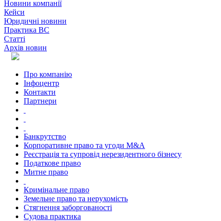
Новини компанії
Кейси
Юридичні новини
Практика ВС
Статті
Архів новин
Про компанію
Інфоцентр
Контакти
Партнери
Банкрутство
Корпоративне право та угоди M&A
Реєстрація та супровід нерезидентного бізнесу
Податкове право
Митне право
Кримінальне право
Земельне право та нерухомість
Стягнення заборгованості
Судова практика