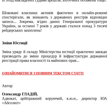
їх з-під накладених судами арештів, іпотечних обтяжень тощо.
Шоковані власники активів фактично в онлайн-режимі
спостерігали, як зникають з державних реєстрів відповідні
записи... Зокрема, згідно даних Генеральної прокуратури
України, за останні 7 років у державі сталося понад 3 тисячі
рейдерських захоплень!
Зміни Юстиції
Зміна уряду й складу Міністерства юстиції практично завжди
призводить до зміни процедур й інфрастуктури державної
реєстрації права власності та майнових прав...
ОЗНАЙОМИТИСЯ З ПОВНИМ ТЕКСТОМ СТАТТІ
Автор
Олександр ГЛАДІЙ,
Адвокат, арбітражний керуючий, к.ю.н., директор ЮА
«Абсолют»