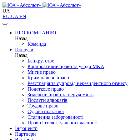
UA
RU
UA
EN
ПРО КОМПАНІЮ
Назад
Команда
Послуги
Назад
Банкрутство
Корпоративне право та угоди M&A
Митне право
Кримінальне право
Реєстрація та супровід нерезидентного бізнесу
Податкове право
Земельне право та нерухомість
Послуги адвокатів
Трудове право
Судова практика
Стягнення заборгованості
Право інтелектуальної власності
Інфоцентр
Партнери
Вакансії