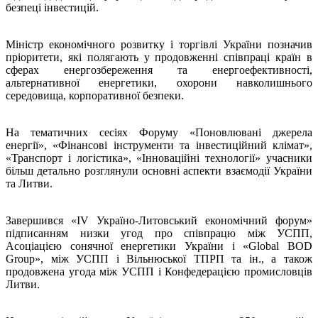
безпеці інвестицій.
Міністр економічного розвитку і торгівлі України позначив
пріоритети, які полягають у продовженні співпраці країн в
сферах енергозбереження та енергоефективності,
альтернативної енергетики, охорони навколишнього
середовища, корпоративної безпеки.
На тематичних сесіях Форуму «Поновлювані джерела
енергії», «Фінансові інструменти та інвестиційний клімат»,
«Транспорт і логістика», «Інноваційні технології» учасники
більш детально розглянули основні аспекти взаємодії України
та Литви.
Завершився «IV Україно-Литовський економічний форум»
підписанням низки угод про співпрацю між УСПП,
Асоціацією сонячної енергетики України і «Global BOD
Group», між УСПП і Вільнюської ТПРП та ін., а також
продовжена угода між УСПП і Конфедерацією промисловців
Литви.