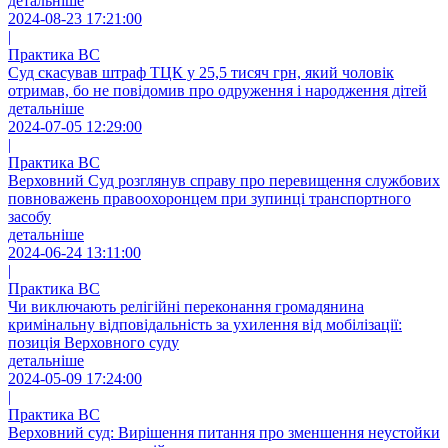
детальніше
2024-08-23 17:21:00
|
Практика ВС
Суд скасував штраф ТЦК у 25,5 тисяч грн, який чоловік
отримав, бо не повідомив про одруження і народження дітей
детальніше
2024-07-05 12:29:00
|
Практика ВС
Верховний Суд розглянув справу про перевищення службових
повноважень правоохоронцем при зупинці транспортного
засобу
детальніше
2024-06-24 13:11:00
|
Практика ВС
Чи виключають релігійні переконання громадянина
кримінальну відповідальність за ухилення від мобілізації:
позиція Верховного суду
детальніше
2024-05-09 17:24:00
|
Практика ВС
Верховний суд: Вирішення питання про зменшення неустойки