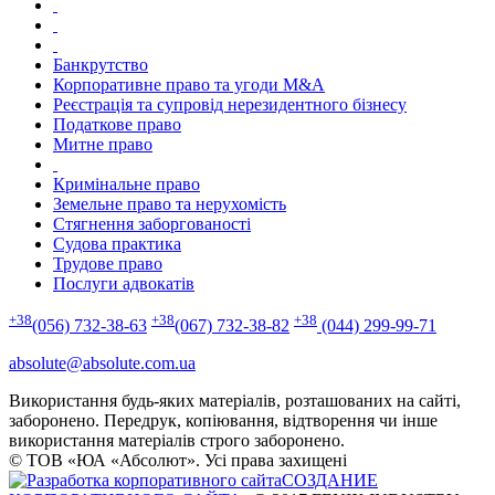
Банкрутство
Корпоративне право та угоди M&A
Реєстрація та супровід нерезидентного бізнесу
Податкове право
Митне право
Кримінальне право
Земельне право та нерухомість
Стягнення заборгованості
Судова практика
Трудове право
Послуги адвокатів
+38
+38
+38
(056) 732-38-63
(067) 732-38-82
(044) 299-99-71
absolute@absolute.com.ua
Використання будь-яких матеріалів, розташованих на сайті,
заборонено. Передрук, копіювання, відтворення чи інше
використання матеріалів строго заборонено.
© ТОВ «ЮА «Абсолют». Усі права захищені
СОЗДАНИЕ