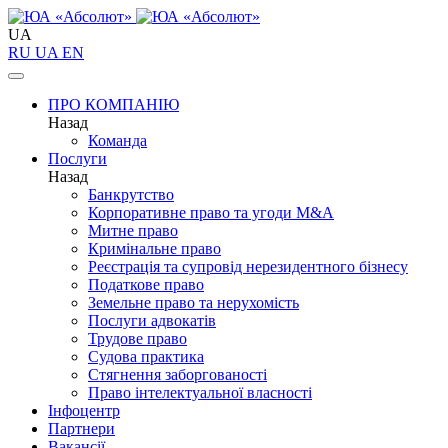
UA
RU
UA
EN
ПРО КОМПАНІЮ
Назад
Команда
Послуги
Назад
Банкрутство
Корпоративне право та угоди M&A
Митне право
Кримінальне право
Реєстрація та супровід нерезидентного бізнесу
Податкове право
Земельне право та нерухомість
Послуги адвокатів
Трудове право
Судова практика
Стягнення заборгованості
Право інтелектуальної власності
Інфоцентр
Партнери
Вакансії