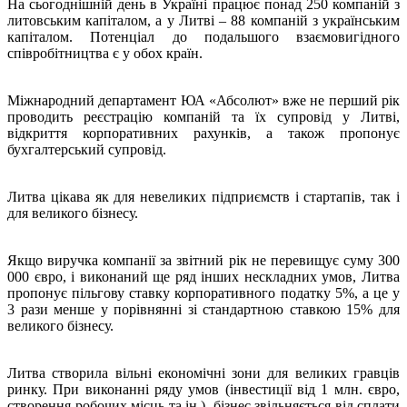
На сьогоднішній день в Україні працює понад 250 компаній з
литовським капіталом, а у Литві – 88 компаній з українським
капіталом. Потенціал до подальшого взаємовигідного
співробітництва є у обох країн.
Міжнародний департамент ЮА «Абсолют» вже не перший рік
проводить реєстрацію компаній та їх супровід у Литві,
відкриття корпоративних рахунків, а також пропонує
бухгалтерський супровід.
Литва цікава як для невеликих підприємств і стартапів, так і
для великого бізнесу.
Якщо виручка компанії за звітний рік не перевищує суму 300
000 євро, і виконаний ще ряд інших нескладних умов, Литва
пропонує пільгову ставку корпоративного податку 5%, а це у
3 рази менше у порівнянні зі стандартною ставкою 15% для
великого бізнесу.
Литва створила вільні економічні зони для великих гравців
ринку. При виконанні ряду умов (інвестиції від 1 млн. євро,
створення робочих місць та ін.), бізнес звільняється від сплати