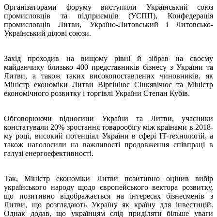
Організаторами форуму виступили Український союз
промисловців та підприємців (УСПП), Конфедерація
промисловців Литви, Україно-Литовський і Литовсько-
Український ділові союзи.
Захід проходив на вищому рівні й зібрав на своєму
майданчику близько 400 представників бізнесу з України та
Литви, а також таких високопоставлених чиновників, як
Міністр економіки Литви Віргініюс Сінкявічюс та Міністр
економічного розвитку і торгівлі України Степан Кубів.
Обговорюючи відносини України та Литви, учасники
констатували 20% зростання товарообігу між країнами в 2018-
му році, високий потенціал України в сфері IT-технологій, а
також наголосили на важливості продовження співпраці в
галузі енергоефективності.
Так, Міністр економіки Литви позитивно оцінив вибір
українського народу щодо європейського вектора розвитку,
що позитивно відображається на інтересах бізнесменів з
Литви, що розглядають Україну як країну для інвестицій.
Однак додав, що українцям слід приділяти більше уваги