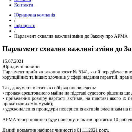
Контакти
Юридична компанія
/
Інфоцентр
/
Парламент схвалив важливі зміни до Закону про АРМА
Парламент схвалив важливі зміни до 
15.07.2021
Юридичні новини
Парламент прийняв законопроект № 5141, який передбачає внес
корупційних та інших злочинів у сфері надання гарантій, прав 
Так, документ містить в собі ряд нововведень:
•
продаж арештованого майна на підставі судового рішення ще д
•
приведення розміру вартості активів, на підставі якого ї
прожиткових мінімумів);
•
удосконалення процедури повернення активів власникам на пі
АРМА тепер повинен буде повернути актив протягом 10 робочих
Даний норматив набирає чинності з 01.11.2021 року.