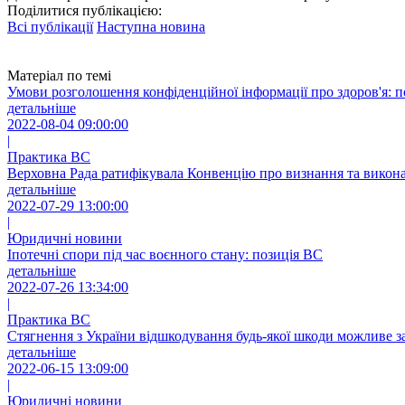
Поділитися публікацією:
Всі публікації
Наступна новина
Матеріал по темі
Умови розголошення конфіденційної інформації про здоров'я: 
детальніше
2022-08-04 09:00:00
|
Практика ВС
Верховна Рада ратифікувала Конвенцію про визнання та викона
детальніше
2022-07-29 13:00:00
|
Юридичні новини
Іпотечні спори під час воєнного стану: позиція ВС
детальніше
2022-07-26 13:34:00
|
Практика ВС
Стягнення з України відшкодування будь-якої шкоди можливе з
детальніше
2022-06-15 13:09:00
|
Юридичні новини