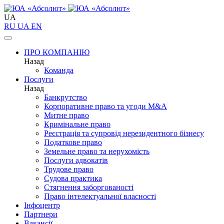
UA
RU
UA
EN
ПРО КОМПАНІЮ
Назад
Команда
Послуги
Назад
Банкрутство
Корпоративне право та угоди M&A
Митне право
Кримінальне право
Реєстрація та супровід нерезидентного бізнесу
Податкове право
Земельне право та нерухомість
Послуги адвокатів
Трудове право
Судова практика
Стягнення заборгованості
Право інтелектуальної власності
Інфоцентр
Партнери
Вакансії