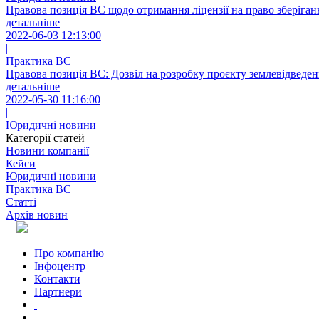
Правова позиція ВС щодо отримання ліцензії на право зберіган
детальніше
2022-06-03 12:13:00
|
Практика ВС
Правова позиція ВС: Дозвіл на розробку проєкту землевідведенн
детальніше
2022-05-30 11:16:00
|
Юридичні новини
Категорії статей
Новини компанії
Кейси
Юридичні новини
Практика ВС
Статті
Архів новин
Про компанію
Інфоцентр
Контакти
Партнери