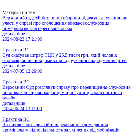
Матеріал по темі
Верховний суд: Міністерство оборони підлягає залученню до
участі у справі про оголошення військовослужбовця
померлим як заінтересована особа
детальніше
2024-08-23 17:21:00
|
Практика ВС
Суд скасував штраф ТЦК у 25,5 тисяч грн, який чоловік
отримав, бо не повідомив про одруження і народження дітей
детальніше
2024-07-05 12:29:00
|
Практика ВС
Верховний Суд розглянув справу про перевищення службових
повноважень правоохоронцем при зупинці транспортного
засобу
детальніше
2024-06-24 13:11:00
|
Практика ВС
Чи виключають релігійні переконання громадянина
кримінальну відповідальність за ухилення від мобілізації: