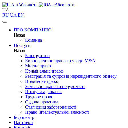
UA
RU
UA
EN
ПРО КОМПАНІЮ
Назад
Команда
Послуги
Назад
Банкрутство
Корпоративне право та угоди M&A
Митне право
Кримінальне право
Реєстрація та супровід нерезидентного бізнесу
Податкове право
Земельне право та нерухомість
Послуги адвокатів
Трудове право
Судова практика
Стягнення заборгованості
Право інтелектуальної власності
Інфоцентр
Партнери
Вакансії