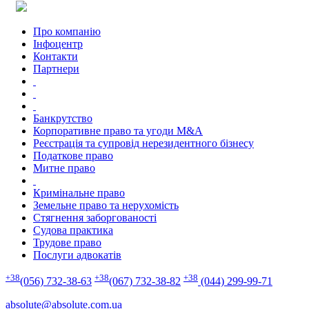
Про компанію
Інфоцентр
Контакти
Партнери
Банкрутство
Корпоративне право та угоди M&A
Реєстрація та супровід нерезидентного бізнесу
Податкове право
Митне право
Кримінальне право
Земельне право та нерухомість
Стягнення заборгованості
Судова практика
Трудове право
Послуги адвокатів
+38
+38
+38
(056) 732-38-63
(067) 732-38-82
(044) 299-99-71
absolute@absolute.com.ua