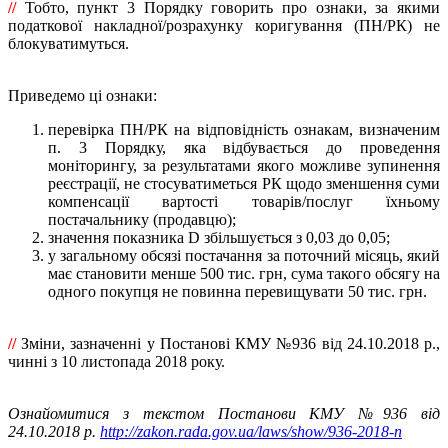
//
Тобто, пункт 3 Порядку говорить про ознаки, за якими
податкової накладної/розрахунку коригування (ПН/РК) не
блокуватимуться.
Приведемо ці ознаки:
перевірка ПН/РК на відповідність ознакам, визначеним
п. 3 Порядку, яка відбувається до проведення
моніторингу, за результатами якого можливе зупинення
реєстрації, не стосуватиметься РК щодо зменшення суми
компенсації вартості товарів/послуг їхньому
постачальнику (продавцю);
значення показника D збільшується з 0,03 до 0,05;
у загальному обсязі постачання за поточний місяць, який
має становити менше 500 тис. грн, сума такого обсягу на
одного покупця не повинна перевищувати 50 тис. грн.
//
Зміни, зазначенні у Постанові КМУ №936 від 24.10.2018 р.,
чинні з 10 листопада 2018 року.
Ознайомитися з текстом Постанови КМУ №936 від
24.10.2018 р.
http://zakon.rada.gov.ua/laws/show/936-2018-п