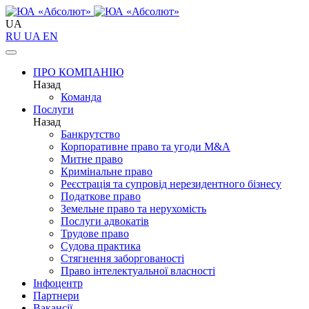
UA
RU
UA
EN
ПРО КОМПАНІЮ
Назад
Команда
Послуги
Назад
Банкрутство
Корпоративне право та угоди M&A
Митне право
Кримінальне право
Реєстрація та супровід нерезидентного бізнесу
Податкове право
Земельне право та нерухомість
Послуги адвокатів
Трудове право
Судова практика
Стягнення заборгованості
Право інтелектуальної власності
Інфоцентр
Партнери
Вакансії