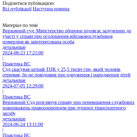
Поділитися публікацією:
Всі публікації
Наступна новина
Матеріал по темі
Верховний суд: Міністерство оборони підлягає залученню до
участі у справі про оголошення військовослужбовця
померлим як заінтересована особа
детальніше
2024-08-23 17:21:00
|
Практика ВС
Суд скасував штраф ТЦК у 25,5 тисяч грн, який чоловік
отримав, бо не повідомив про одруження і народження дітей
детальніше
2024-07-05 12:29:00
|
Практика ВС
Верховний Суд розглянув справу про перевищення службових
повноважень правоохоронцем при зупинці транспортного
засобу
детальніше
2024-06-24 13:11:00
|
Практика ВС