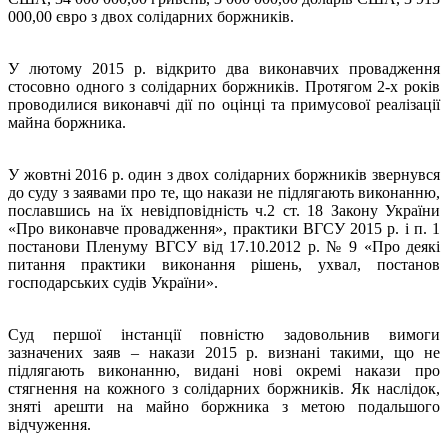
000,00 євро з двох солідарних боржників.
У лютому 2015 р. відкрито два виконавчих провадження
стосовно одного з солідарних боржників. Протягом 2-х років
проводилися виконавчі дії по оцінці та примусової реалізації
майна боржника.
У жовтні 2016 р. один з двох солідарних боржників звернувся
до суду з заявами про те, що накази не підлягають виконанню,
пославшись на їх невідповідність ч.2 ст. 18 Закону України
«Про виконавче провадження», практики ВГСУ 2015 р. і п. 1
постанови Пленуму ВГСУ від 17.10.2012 р. № 9 «Про деякі
питання практики виконання рішень, ухвал, постанов
господарських судів України».
Суд першої інстанції повністю задовольнив вимоги
зазначених заяв – накази 2015 р. визнані такими, що не
підлягають виконанню, видані нові окремі накази про
стягнення на кожного з солідарних боржників. Як наслідок,
зняті арешти на майно боржника з метою подальшого
відчуження.