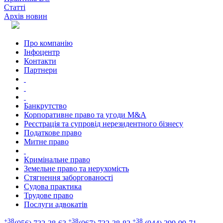
Статті
Архів новин
Про компанію
Інфоцентр
Контакти
Партнери
Банкрутство
Корпоративне право та угоди M&A
Реєстрація та супровід нерезидентного бізнесу
Податкове право
Митне право
Кримінальне право
Земельне право та нерухомість
Стягнення заборгованості
Судова практика
Трудове право
Послуги адвокатів
+38
+38
+38