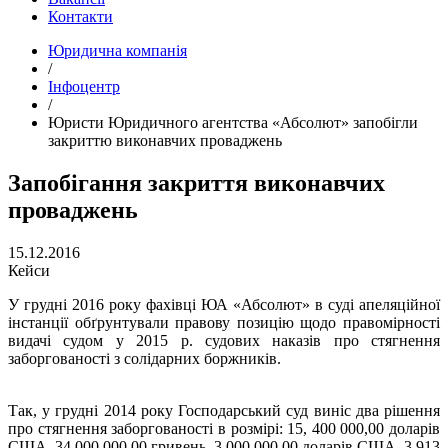
Контакти
Юридична компанія
/
Інфоцентр
/
Юристи Юридичного агентства «Абсолют» запобігли
закриттю виконавчих проваджень
Запобігання закриття виконавчих
проваджень
15.12.2016
Кейси
У грудні 2016 року фахівці ЮА «Абсолют» в суді апеляційної
інстанції обґрунтували правову позицію щодо правомірності
видачі судом у 2015 р. судових наказів про стягнення
заборгованості з солідарних боржників.
Так, у грудні 2014 року Господарський суд виніс два рішення
про стягнення заборгованості в розмірі: 15, 400 000,00 доларів
США, 34 000 000,00 гривень, 3 000 000,00 доларів США, 3 913