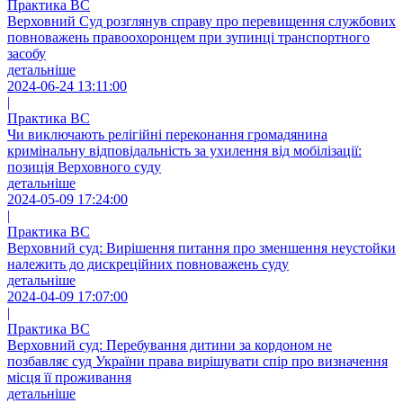
Практика ВС
Верховний Суд розглянув справу про перевищення службових
повноважень правоохоронцем при зупинці транспортного
засобу
детальніше
2024-06-24 13:11:00
|
Практика ВС
Чи виключають релігійні переконання громадянина
кримінальну відповідальність за ухилення від мобілізації:
позиція Верховного суду
детальніше
2024-05-09 17:24:00
|
Практика ВС
Верховний суд: Вирішення питання про зменшення неустойки
належить до дискреційних повноважень суду
детальніше
2024-04-09 17:07:00
|
Практика ВС
Верховний суд: Перебування дитини за кордоном не
позбавляє суд України права вирішувати спір про визначення
місця її проживання
детальніше