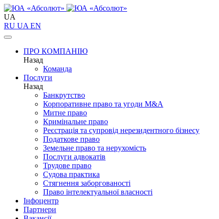
UA
RU
UA
EN
ПРО КОМПАНІЮ
Назад
Команда
Послуги
Назад
Банкрутство
Корпоративне право та угоди M&A
Митне право
Кримінальне право
Реєстрація та супровід нерезидентного бізнесу
Податкове право
Земельне право та нерухомість
Послуги адвокатів
Трудове право
Судова практика
Стягнення заборгованості
Право інтелектуальної власності
Інфоцентр
Партнери
Вакансії