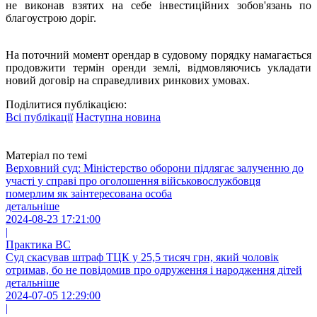
не виконав взятих на себе інвестиційних зобов'язань по
благоустрою доріг.
На поточний момент орендар в судовому порядку намагається
продовжити термін оренди землі, відмовляючись укладати
новий договір на справедливих ринкових умовах.
Поділитися публікацією:
Всі публікації
Наступна новина
Матеріал по темі
Верховний суд: Міністерство оборони підлягає залученню до
участі у справі про оголошення військовослужбовця
померлим як заінтересована особа
детальніше
2024-08-23 17:21:00
|
Практика ВС
Суд скасував штраф ТЦК у 25,5 тисяч грн, який чоловік
отримав, бо не повідомив про одруження і народження дітей
детальніше
2024-07-05 12:29:00
|