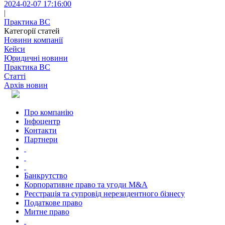
2024-02-07 17:16:00
|
Практика ВС
Категорії статей
Новини компанії
Кейси
Юридичні новини
Практика ВС
Статті
Архів новин
Про компанію
Інфоцентр
Контакти
Партнери
Банкрутство
Корпоративне право та угоди M&A
Реєстрація та супровід нерезидентного бізнесу
Податкове право
Митне право