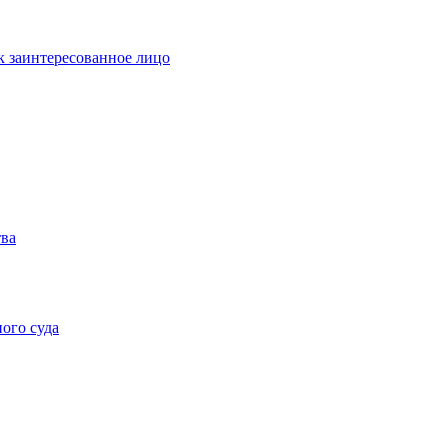
к заинтересованное лицо
тва
ого суда