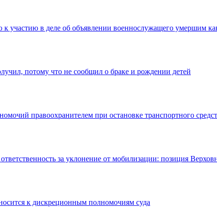
 к участию в деле об объявлении военнослужащего умершим ка
лучил, потому что не сообщил о браке и рождении детей
номочий правоохранителем при остановке транспортного средс
тветственность за уклонение от мобилизации: позиция Верховн
тносится к дискреционным полномочиям суда