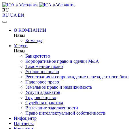
RU
RU
UA
EN
О КОМПАНИИ
Назад
Команда
Услуги
Назад
Банкротство
Корпоративное право и сделки M&A
Таможенное право
Уголовное право
Регистрация и сопровождение нерезидентного бизн
Налоговое право
Земельное право и недвижимость
Услуги адвокатов
Трудовое право
Судебная практика
Взыскание задолженности
Право интеллектуальной собственности
Инфоцентр
Партнеры
Вакансии