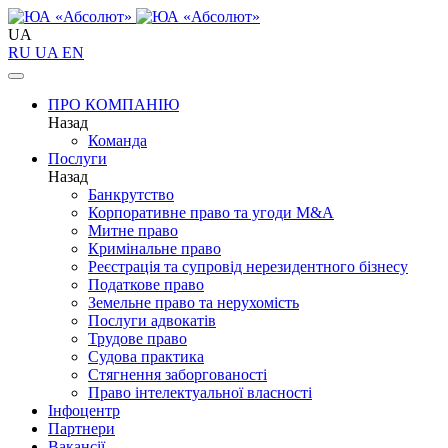
UA
RU
UA
EN
ПРО КОМПАНІЮ
Назад
Команда
Послуги
Назад
Банкрутство
Корпоративне право та угоди M&A
Митне право
Кримінальне право
Реєстрація та супровід нерезидентного бізнесу
Податкове право
Земельне право та нерухомість
Послуги адвокатів
Трудове право
Судова практика
Стягнення заборгованості
Право інтелектуальної власності
Інфоцентр
Партнери
Вакансії