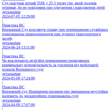
Суд скасував штраф ТЦК у 25,5 тисяч грн, який чоловік
отримав, бо не повідомив про одруження і народження дітей
детальніше
2024-07-05 12:29:00
|
Практика ВС
Верховний Суд розглянув справу про перевищення службових
повноважень правоохоронцем при зупинці транспортного
засобу
детальніше
2024-06-24 13:11:00
|
Практика ВС
Чи виключають релігійні переконання громадянина
кримінальну відповідальність за ухилення від мобілізації:
позиція Верховного суду
детальніше
2024-05-09 17:24:00
|
Практика ВС
Верховний суд: Вирішення питання про зменшення неустойки
належить до дискреційних повноважень суду
детальніше
2024-04-09 17:07:00
|