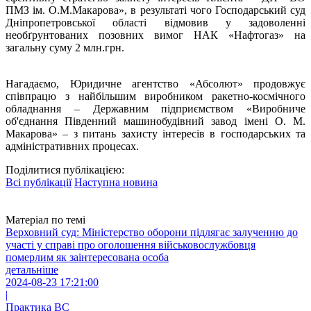
ПМЗ ім. О.М.Макарова», в результаті чого Господарський суд
Дніпропетровської області відмовив у задоволенні
необґрунтованих позовних вимог НАК «Нафтогаз» на
загальну суму 2 млн.грн.
Нагадаємо, Юридичне агентство «Абсолют» продовжує
співпрацю з найбільшим виробником ракетно-космічного
обладнання – Державним підприємством «Виробниче
об'єднання Південний машинобудівний завод імені О. М.
Макарова» – з питань захисту інтересів в господарських та
адміністративних процесах.
Поділитися публікацією:
Всі публікації
Наступна новина
Матеріал по темі
Верховний суд: Міністерство оборони підлягає залученню до
участі у справі про оголошення військовослужбовця
померлим як заінтересована особа
детальніше
2024-08-23 17:21:00
|
Практика ВС