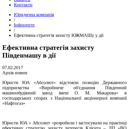
Контакти
Юридична компанія
/
Інфоцентр
/
Ефективна стратегія захисту ЮЖМАШу у дії
Ефективна стратегія захисту
Південмашу в дії
07.02.2017
Архів новин
Юристи ЮА «Абсолют» відстояли позицію Державного
підприємства «Виробниче об'єднання Південний
машинобудівний завод імені О. М. Макарова» в
господарських спорах з Національної акціонерної компанії
«Нафтогаз»
Юристи ЮА « Абсолют »розробили і застосували на практиці
ефективну стратегію захисту інтересів Клієнта – ДП «ВО