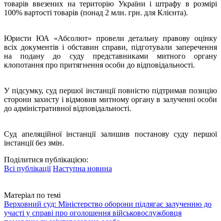
товарів ввезених на територію України і штрафу в розмірі
100% вартості товарів (понад 2 млн. грн. для Клієнта).
Юристи ЮА «Абсолют» провели детальну правову оцінку
всіх документів і обставин справи, підготували заперечення
на подану до суду представниками митного органу
клопотання про притягнення особи до відповідальності.
У підсумку, суд першої інстанції повністю підтримав позицію
сторони захисту і відмовив митному органу в залученні особи
до адміністративної відповідальності.
Суд апеляційної інстанції залишив постанову суду першої
інстанції без змін.
Поділитися публікацією:
Всі публікації
Наступна новина
Матеріал по темі
Верховний суд: Міністерство оборони підлягає залученню до
участі у справі про оголошення військовослужбовця