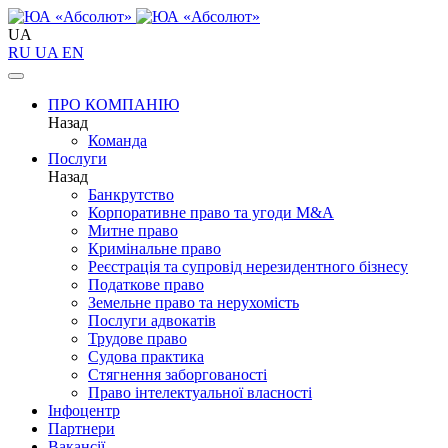
UA
RU
UA
EN
ПРО КОМПАНІЮ
Назад
Команда
Послуги
Назад
Банкрутство
Корпоративне право та угоди M&A
Митне право
Кримінальне право
Реєстрація та супровід нерезидентного бізнесу
Податкове право
Земельне право та нерухомість
Послуги адвокатів
Трудове право
Судова практика
Стягнення заборгованості
Право інтелектуальної власності
Інфоцентр
Партнери
Вакансії