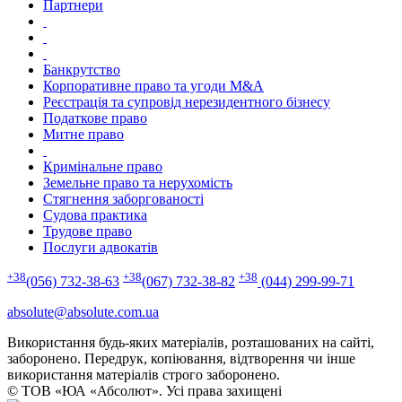
Партнери
Банкрутство
Корпоративне право та угоди M&A
Реєстрація та супровід нерезидентного бізнесу
Податкове право
Митне право
Кримінальне право
Земельне право та нерухомість
Стягнення заборгованості
Судова практика
Трудове право
Послуги адвокатів
+38
+38
+38
(056) 732-38-63
(067) 732-38-82
(044) 299-99-71
absolute@absolute.com.ua
Використання будь-яких матеріалів, розташованих на сайті,
заборонено. Передрук, копіювання, відтворення чи інше
використання матеріалів строго заборонено.
© ТОВ «ЮА «Абсолют». Усі права захищені