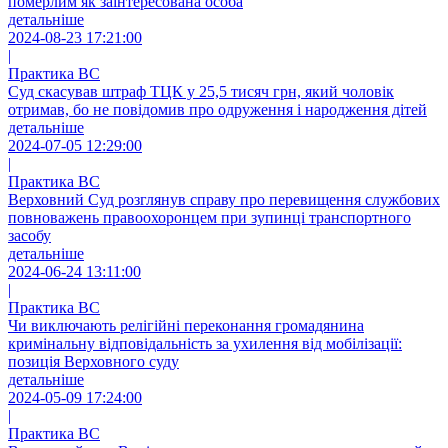
померлим як заінтересована особа
детальніше
2024-08-23 17:21:00
|
Практика ВС
Суд скасував штраф ТЦК у 25,5 тисяч грн, який чоловік
отримав, бо не повідомив про одруження і народження дітей
детальніше
2024-07-05 12:29:00
|
Практика ВС
Верховний Суд розглянув справу про перевищення службових
повноважень правоохоронцем при зупинці транспортного
засобу
детальніше
2024-06-24 13:11:00
|
Практика ВС
Чи виключають релігійні переконання громадянина
кримінальну відповідальність за ухилення від мобілізації:
позиція Верховного суду
детальніше
2024-05-09 17:24:00
|
Практика ВС