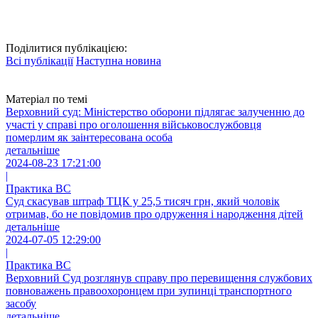
Поділитися публікацією:
Всі публікації
Наступна новина
Матеріал по темі
Верховний суд: Міністерство оборони підлягає залученню до
участі у справі про оголошення військовослужбовця
померлим як заінтересована особа
детальніше
2024-08-23 17:21:00
|
Практика ВС
Суд скасував штраф ТЦК у 25,5 тисяч грн, який чоловік
отримав, бо не повідомив про одруження і народження дітей
детальніше
2024-07-05 12:29:00
|
Практика ВС
Верховний Суд розглянув справу про перевищення службових
повноважень правоохоронцем при зупинці транспортного
засобу
детальніше