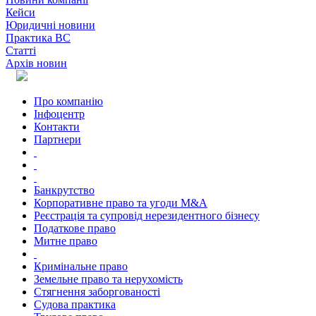
Кейси
Юридичні новини
Практика ВС
Статті
Архів новин
Про компанію
Інфоцентр
Контакти
Партнери
Банкрутство
Корпоративне право та угоди M&A
Реєстрація та супровід нерезидентного бізнесу
Податкове право
Митне право
Кримінальне право
Земельне право та нерухомість
Стягнення заборгованості
Судова практика