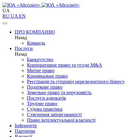
UA
RU
UA
EN
ПРО КОМПАНІЮ
Назад
Команда
Послуги
Назад
Банкрутство
Корпоративне право та угоди M&A
Митне право
Кримінальне право
Реєстрація та супровід нерезидентного бізнесу
Податкове право
Земельне право та нерухомість
Послуги адвокатів
Трудове право
Судова практика
Стягнення заборгованості
Право інтелектуальної власності
Інфоцентр
Партнери
Вакансії