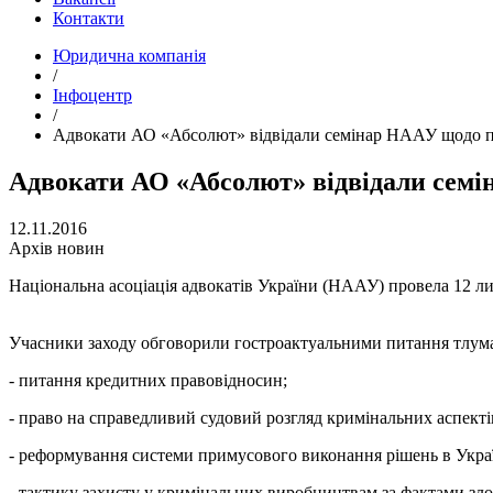
Контакти
Юридична компанія
/
Інфоцентр
/
Адвокати АО «Абсолют» відвідали семінар НААУ щодо пі
Адвокати АО «Абсолют» відвідали семі
12.11.2016
Архів новин
Національна асоціація адвокатів України (НААУ) провела 12 лис
Учасники заходу обговорили гостроактуальними питання тлумаче
- питання кредитних правовідносин;
- право на справедливий судовий розгляд кримінальних аспект
- реформування системи примусового виконання рішень в Украї
- тактику захисту у кримінальних виробництвам за фактами зло