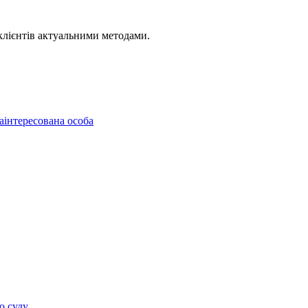
 клієнтів актуальними методами.
аінтересована особа
о суду