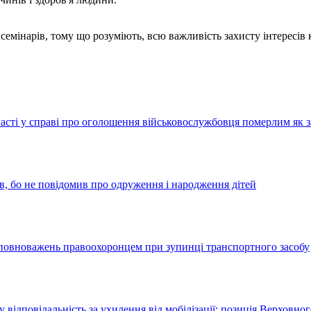
семінарів, тому що розуміють, всю важливість захисту інтересів
асті у справі про оголошення військовослужбовця померлим як з
в, бо не повідомив про одруження і народження дітей
повноважень правоохоронцем при зупинці транспортного засобу
ідповідальність за ухилення від мобілізації: позиція Верховног