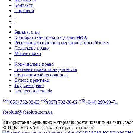
Контакти
Партнери
Банкрутство
Корпоративне право та угоди M&A
Реєстрація та супровід нерезидентного бізнесу
Податкове право
Митне право
Кримінальне право
Земельне право та нерухомість
Стягнення заборгованості
Судова практика
Трудове право
Послуги адвокатів
+38
+38
+38
(056) 732-38-63
(067) 732-38-82
(044) 299-99-71
absolute@absolute.com.ua
Використання будь-яких матеріалів, розташованих на сайті, заб
© ТОВ «ЮА «Абсолют». Усі права захищені
СОЗДАНИЕ КОРПОРАТИ