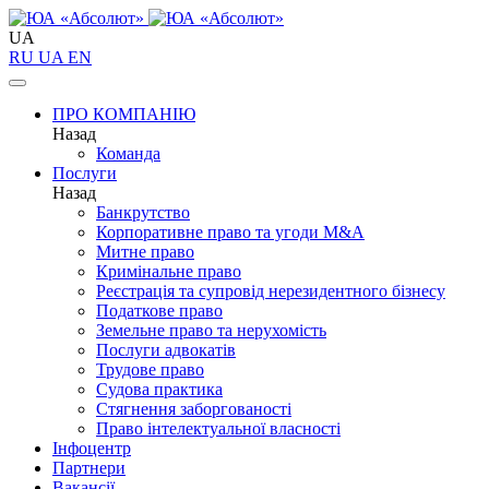
UA
RU
UA
EN
ПРО КОМПАНІЮ
Назад
Команда
Послуги
Назад
Банкрутство
Корпоративне право та угоди M&A
Митне право
Кримінальне право
Реєстрація та супровід нерезидентного бізнесу
Податкове право
Земельне право та нерухомість
Послуги адвокатів
Трудове право
Судова практика
Стягнення заборгованості
Право інтелектуальної власності
Інфоцентр
Партнери
Вакансії