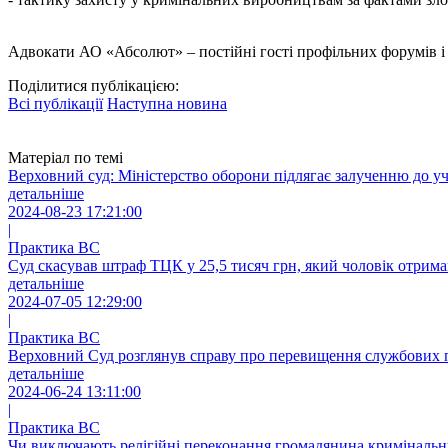
Адвокати АО «Абсолют» – постійні гості профільних форумів і 
Поділитися публікацією:
Всі публікації
Наступна новина
Матеріал по темі
Верховний суд: Міністерство оборони підлягає залученню до уч
детальніше
2024-08-23 17:21:00
|
Практика ВС
Суд скасував штраф ТЦК у 25,5 тисяч грн, який чоловік отрима
детальніше
2024-07-05 12:29:00
|
Практика ВС
Верховний Суд розглянув справу про перевищення службових 
детальніше
2024-06-24 13:11:00
|
Практика ВС
Чи виключають релігійні переконання громадянина кримінальну в