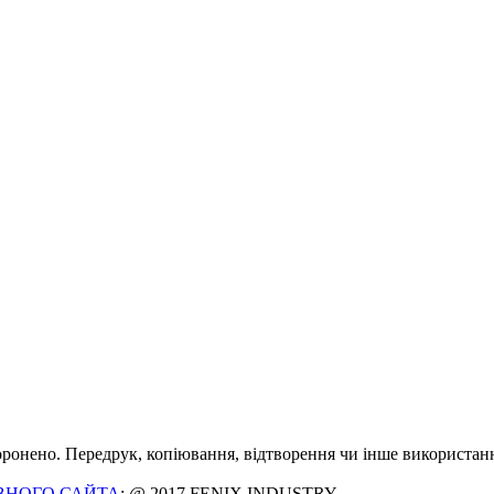
оронено. Передрук, копіювання, відтворення чи інше використанн
ВНОГО САЙТА
: @ 2017 FENIX INDUSTRY