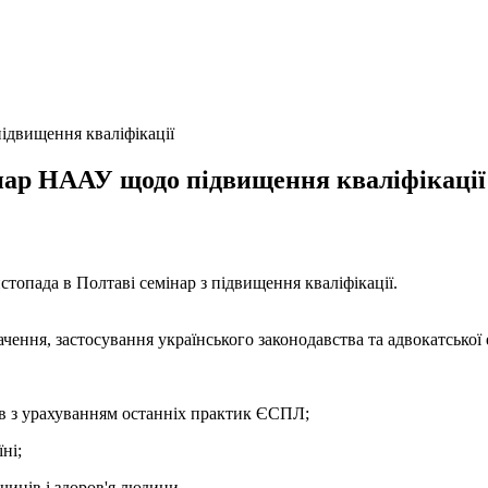
двищення кваліфікації
нар НААУ щодо підвищення кваліфікації
топада в Полтаві семінар з підвищення кваліфікації.
ння, застосування українського законодавства та адвокатської е
ів з урахуванням останніх практик ЄСПЛ;
ні;
чинів і здоров'я людини.