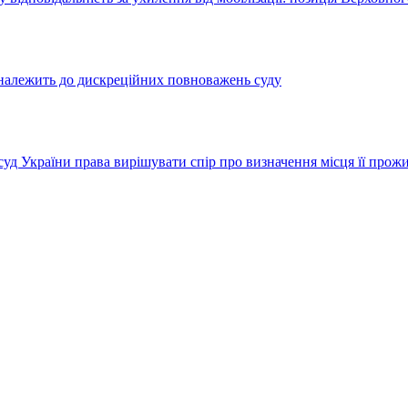
належить до дискреційних повноважень суду
уд України права вирішувати спір про визначення місця її прож