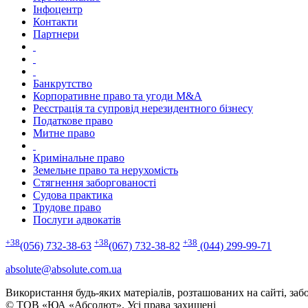
В списке партнеров такие компании: OTP банк; ПУМБ; UESF
Інфоцентр
Какой залог успешной работы в юридической сфере ?
Контакти
Залог успешной работы: Высокий профессионализм; Персональн
Партнери
Банкрутство
Корпоративне право та угоди M&A
Реєстрація та супровід нерезидентного бізнесу
Податкове право
Митне право
Кримінальне право
Земельне право та нерухомість
Стягнення заборгованості
Судова практика
Трудове право
Послуги адвокатів
+38
+38
+38
(056) 732-38-63
(067) 732-38-82
(044) 299-99-71
absolute@absolute.com.ua
Використання будь-яких матеріалів, розташованих на сайті, заб
© ТОВ «ЮА «Абсолют». Усі права захищені