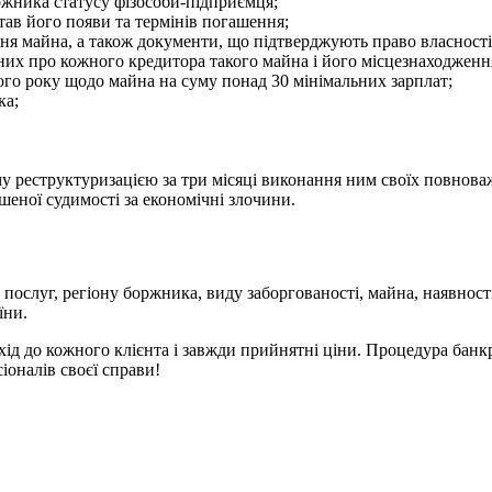
оржника статусу фізособи-підприємця;
став його появи та термінів погашення;
ання майна, а також документи, що підтверджують право власності
даних про кожного кредитора такого майна і його місцезнаходженн
ого року щодо майна на суму понад 30 мінімальних зарплат;
ка;
 реструктуризацією за три місяці виконання ним своїх повнова
ашеної судимості за економічні злочини.
 послуг, регіону боржника, виду заборгованості, майна, наявнос
аїни.
хід до кожного клієнта і завжди прийнятні ціни. Процедура банк
оналів своєї справи!
ение ?
краины с более чем 10-летним опытом.
уги ?
онного,
налогового
,
уголовного
,
таможенного
, антимонопольного