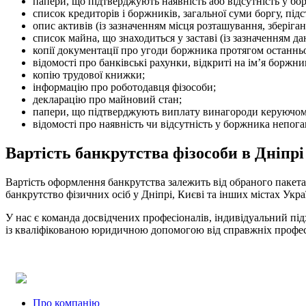
папери, що підтверджують наявність або відсутність у б
список кредиторів і боржників, загальної суми боргу, під
опис активів (із зазначенням місця розташування, зберіг
список майна, що знаходиться у заставі (із зазначенням 
копії документації про угоди боржника протягом останнь
відомості про банківські рахунки, відкриті на ім’я боржни
копію трудової книжки;
інформацію про роботодавця фізособи;
декларацію про майновий стан;
папери, що підтверджують виплату винагороди керуючому
відомості про наявність чи відсутність у боржника непог
Вартість банкрутства фізособи в Дніпрі
Вартість оформлення банкрутства залежить від обраного пакета
банкрутство фізичних осіб у Дніпрі, Києві та інших містах Укр
У нас є команда досвідчених професіоналів, індивідуальний під
із кваліфікованою юридичною допомогою від справжніх професі
Почему сотрудничество с нашей компанией — правильное реш
Absolute
одна из ведущих компаний Юго-Восточного региона У
В каких сферах наша компания предоставляет юридические усл
Работаем в сфере хозяйственного, корпоративного, инвестици
Какие компании находятся в списке наших партеров ?
Про компанію