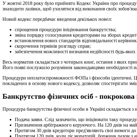
У жовтні 2018 року було прийнято Кодекс України про процеду
знаходити лазівки, щоб ухилятися від виконання своїх зобов'я
Новий кодекс передбачає введення декількох новел:
спрощення процедури ініціювання банкрутства;
зміна порядку голосування кредиторами на зборах кредит
встановлення нових стандартів відповідальності керівни
скорочення термінів розгляду справ;
забезпечення можливості визнання недійсності будь-яких
Весь норматив складається з чотирьох книг, остання з яких пр
Його появі послужило розуміння законодавцями необхідності 
Процедури неплатоспроможності ФОПа і фізособи ідентичні. Це 
покладених в основу нового кодексу, дозволяє спостерігати змі
Банкрутство фізичних осіб - покрокова 
Процедура банкрутства фізичної особи в Україні складається з 
Подача заяви. Слід зазначити, що ініціювати таку проце
Призначення арбітражного керуючого. На 120 днів на май
Протягом 30 днів кредитори пред'являють свої вимоги до
Протягом 120 днів, коли діє мораторій, боржник разом з 