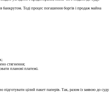
ся банкрутом. Тоді процес погашення боргів і продаж майна
х;
нено стягнення;
нювати планові платежі.
о підготувати цілий пакет паперів. Так, разом із заявою до суду