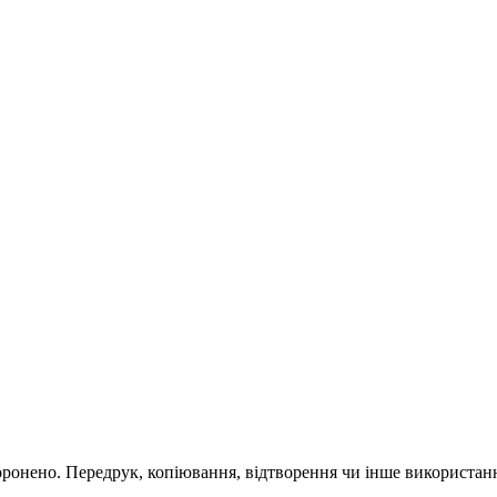
; ЮЖМАШ; Nemiroff.
ый подход; Полная конфиденциальность; Работа на результат.
оронено. Передрук, копіювання, відтворення чи інше використанн