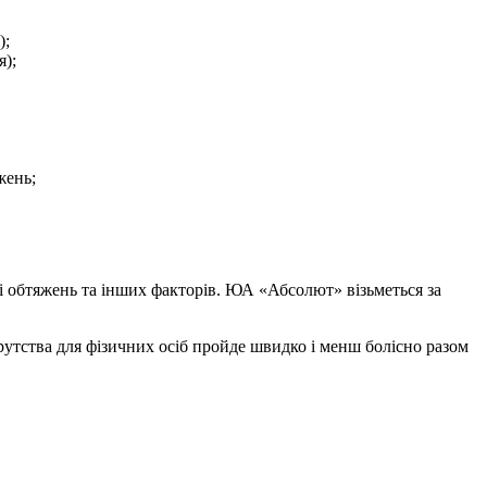
);
я);
жень;
ті обтяжень та інших факторів. ЮА «Абсолют» візьметься за
рутства для фізичних осіб пройде швидко і менш болісно разом
, административного и международного права.