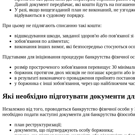
Даний документ передбачає, які кошти йдуть на погашення
У разі, якщо вищезгаданий план не виконаний, не узгодже
відбуваються в судовому порядку.
При цьому не підлягають списанню такі кошти:
відшкодування шкоди, завданої здоров'ю або пов'язаної з
зобов'язання по аліментах;
виконання інших вимог, які безпосередньо стосуються о
Підставами для ініціювання процедури банкрутства фізичної ос
розмір простроченого зобов'язання перевищує 30 мінімал
боржник протягом двох місяців не погашає кредити або ін
в результаті виконавчого провадження прийнято постанову
у боржника є інші зобов'язання, через що найближчим часо
Які необхідно підготувати документи дл
Незалежно від того, проводиться банкрутство фізичної особи у К
необхідно подати наступні документи для банкрутства фізособи
план реструктуризації;
документи, що підтверджують особу боржника;