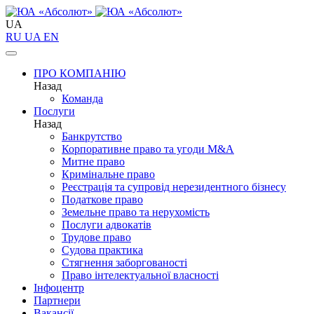
UA
RU
UA
EN
ПРО КОМПАНІЮ
Назад
Команда
Послуги
Назад
Банкрутство
Корпоративне право та угоди M&A
Митне право
Кримінальне право
Реєстрація та супровід нерезидентного бізнесу
Податкове право
Земельне право та нерухомість
Послуги адвокатів
Трудове право
Судова практика
Стягнення заборгованості
Право інтелектуальної власності
Інфоцентр
Партнери
Вакансії