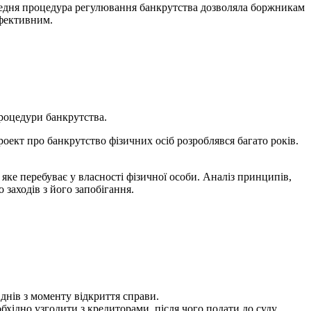
редня процедура регулювання банкрутства дозволяла боржникам
ефективним.
процедури банкрутства.
оект про банкрутство фізичних осіб розроблявся багато років.
яке перебуває у власності фізичної особи. Аналіз принципів,
 заходів з його запобігання.
днів з моменту відкриття справи.
хідно узгодити з кредиторами, після чого подати до суду.