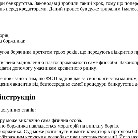
ри банкрутства. Законодавці зробили такий крок, тому що попе
зань перед кредиторами. Даний процес був дуже тривалим і мало
орів;
ка боржника;
 угод боржника протягом трьох років, що передують відкриттю 
исвячена відновленню платоспроможності саме фізособи. Законопр
надати допомогу учасникам кредитного ринку.
пов'язано з тим, що ФОП відповідає за свої борги усім майном, 
щення акцентів від безпосередньо самої процедури банкрутства до
інструкція
наступних етапів:
дуру може виключно сама фізична особа.
но боржника накладається мораторій на виплату боргів.
 боржника. Суд може розглянути вимоги кредиторів протягом 60 
арбітражним керуючим розробляє план реструктуризації. Його необ