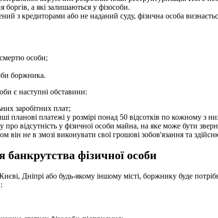
 боргів, а які залишаються у фізособи.
ний з кредиторами або не наданий суду, фізична особа визнаєть
і смертю особи;
соби боржника.
оби є наступні обставини:
ьних заробітних плат;
ші планові платежі у розмірі понад 50 відсотків по кожному з ни
 про відсутність у фізичної особи майна, на яке може бути звер
м він не в змозі виконувати свої грошові зобов'язання та здійс
я банкрутства фізичної особи
иєві, Дніпрі або будь-якому іншому місті, боржнику буде потрібн
: