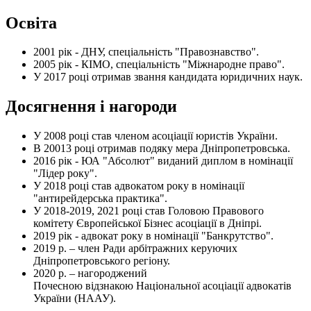
Освіта
2001 рік - ДНУ, спеціальність "Правознавство".
2005 рік - КІМО, спеціальність "Міжнародне право".
У 2017 році отримав звання кандидата юридичних наук.
Досягнення і нагороди
У 2008 році став членом асоціації юристів України.
В 20013 році отримав подяку мера Дніпропетровська.
2016 рік - ЮА "Абсолют" виданий диплом в номінації
"Лідер року".
У 2018 році став адвокатом року в номінації
"антирейдерська практика".
У 2018-2019, 2021 році став Головою Правового
комітету Європейської Бізнес асоціації в Дніпрі.
2019 рік - адвокат року в номінації "Банкрутство".
2019 р. – член Ради арбітражних керуючих
Дніпропетровського регіону.
2020 р. – нагороджений
Почесною відзнакою Національної асоціації адвокатів
України (НААУ).