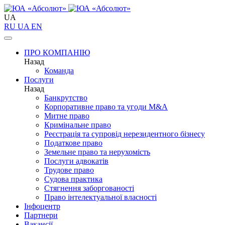
UA
RU
UA
EN
ПРО КОМПАНІЮ
Назад
Команда
Послуги
Назад
Банкрутство
Корпоративне право та угоди M&A
Митне право
Кримінальне право
Реєстрація та супровід нерезидентного бізнесу
Податкове право
Земельне право та нерухомість
Послуги адвокатів
Трудове право
Судова практика
Стягнення заборгованості
Право інтелектуальної власності
Інфоцентр
Партнери
Вакансії