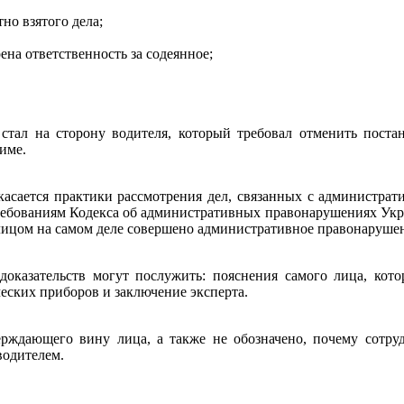
но взятого дела;
на ответственность за содеянное;
 стал на сторону водителя, который требовал отменить поста
име.
 касается практики рассмотрения дел, связанных с администра
ебованиям Кодекса об административных правонарушениях Украин
 лицом на самом деле совершено административное правонаруше
х доказательств могут послужить: пояснения самого лица, ко
еских приборов и заключение эксперта.
верждающего вину лица, а также не обозначено, почему сот
водителем.