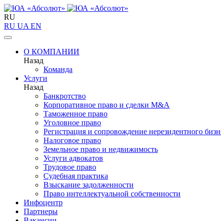
RU
RU
UA
EN
О КОМПАНИИ
Назад
Команда
Услуги
Назад
Банкротство
Корпоративное право и сделки M&A
Таможенное право
Уголовное право
Регистрация и сопровождение нерезидентного бизн
Налоговое право
Земельное право и недвижимость
Услуги адвокатов
Трудовое право
Судебная практика
Взыскание задолженности
Право интеллектуальной собственности
Инфоцентр
Партнеры
Вакансии