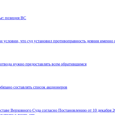
ье: позиция ВС
 условии, что суд установил противоправность деяния именно 
еотвода нужно предоставлять всем обратившимся
обязано составлять список акционеров
таве Верховного Суда согласно Постановлению от 10 декабря 20
скателю к вновь отк