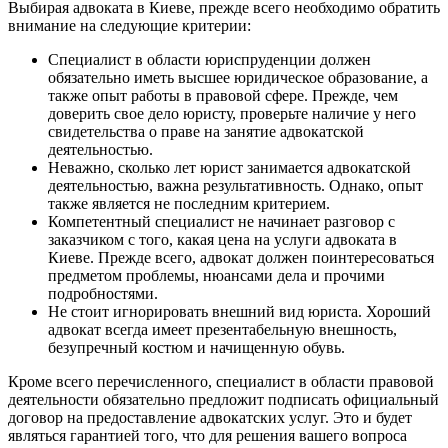
услуги ?
Выбирая адвоката в Киеве, прежде всего необходимо обратить
Работаем в сфере хозяйственного, корпоративного,
внимание на следующие критерии:
инвестиционного,
налогового
,
уголовного
,
таможенного
,
антимонопольного, административного и международного
Специалист в области юриспруденции должен
права.
обязательно иметь высшее юридическое образование, а
Какие компании находятся в списке наших партеров ?
также опыт работы в правовой сфере. Прежде, чем
В списке партнеров такие компании: OTP банк; ПУМБ; UESF;
доверить свое дело юристу, проверьте наличие у него
ЮЖМАШ; Nemiroff.
свидетельства о праве на занятие адвокатской
Какой залог успешной работы в юридической сфере ?
деятельностью.
Залог успешной работы: Высокий профессионализм;
Неважно, сколько лет юрист занимается адвокатской
Персональный подход; Полная конфиденциальность; Работа
деятельностью, важна результативность. Однако, опыт
на результат.
также является не последним критерием.
Компетентный специалист не начинает разговор с
заказчиком с того, какая цена на услуги адвоката в
Киеве. Прежде всего, адвокат должен поинтересоваться
предметом проблемы, нюансами дела и прочими
подробностями.
Не стоит игнорировать внешний вид юриста. Хороший
адвокат всегда имеет презентабельную внешность,
безупречный костюм и начищенную обувь.
Кроме всего перечисленного, специалист в области правовой
деятельности обязательно предложит подписать официальный
договор на предоставление адвокатских услуг. Это и будет
являться гарантией того, что для решения вашего вопроса