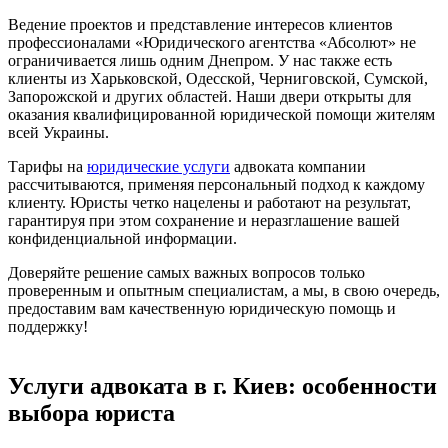
Ведение проектов и представление интересов клиентов
профессионалами «Юридического агентства «Абсолют» не
ограничивается лишь одним Днепром. У нас также есть
клиенты из Харьковской, Одесской, Черниговской, Сумской,
Запорожской и других областей. Наши двери открыты для
оказания квалифицированной юридической помощи жителям
всей Украины.
Тарифы на
юридические услуги
адвоката компании
рассчитываются, применяя персональный подход к каждому
клиенту. Юристы четко нацелены и работают на результат,
гарантируя при этом сохранение и неразглашение вашей
конфиденциальной информации.
Доверяйте решение самых важных вопросов только
проверенным и опытным специалистам, а мы, в свою очередь,
предоставим вам качественную юридическую помощь и
поддержку!
Почему сотрудничество с нашей компанией — правильное
решение ?
Услуги адвоката в г. Киев: особенности
Absolute
одна из ведущих компаний Юго-Восточного региона
выбора юриста
Украины с более чем 10-летним опытом.
В каких сферах наша компания предоставляет юридические