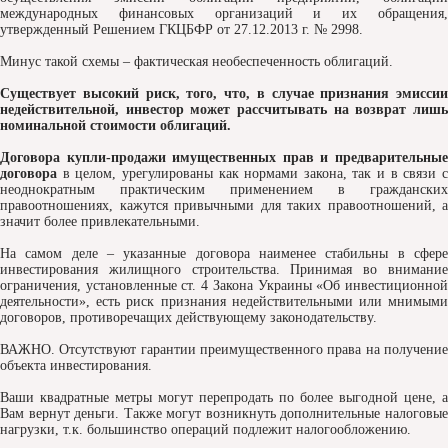
международных финансовых организаций и их обращения,
утвержденный Решением ГКЦБФР от 27.12.2013 г. № 2998.
Минус такой схемы – фактическая необеспеченность облигаций.
Существует высокий риск, того, что, в случае признания эмиссии
недействительной, инвестор может рассчитывать на возврат лишь
номинальной стоимости облигаций.
Договора купли-продажи имущественных прав и предварительные
договора
в целом, урегулированы как нормами закона, так и в связи с
неоднократным практическим применением в гражданских
правоотношениях, кажутся привычными для таких правоотношений, а
значит более привлекательными.
На самом деле – указанные договора наименее стабильны в сфере
инвестирования жилищного строительства. Принимая во внимание
ограничения, установленные ст. 4 Закона Украины «Об инвестиционной
деятельности», есть риск признания недействительными или мнимыми
договоров, противоречащих действующему законодательству.
ВАЖНО. Отсутствуют гарантии преимущественного права на получение
объекта инвестирования.
Ваши квадратные метры могут перепродать по более выгодной цене, а
Вам вернут деньги. Также могут возникнуть дополнительные налоговые
нагрузки, т.к. большинство операций подлежит налогообложению.