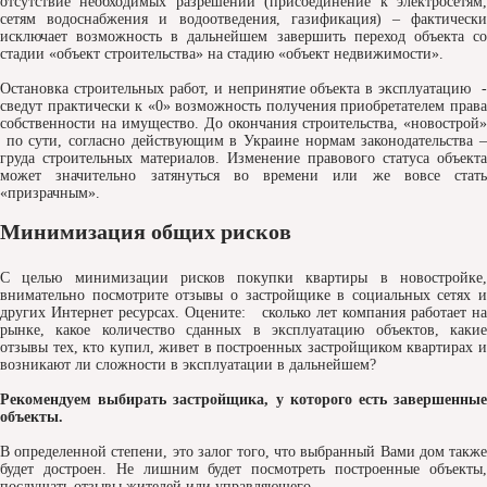
отсутствие необходимых разрешений (присоединение к электросетям,
сетям водоснабжения и водоотведения, газификация) – фактически
исключает возможность в дальнейшем завершить переход объекта со
стадии «объект строительства» на стадию «объект недвижимости».
Остановка строительных работ, и непринятие объекта в эксплуатацию -
сведут практически к «0» возможность получения приобретателем права
собственности на имущество. До окончания строительства, «новострой»
по сути, согласно действующим в Украине нормам законодательства –
груда строительных материалов. Изменение правового статуса объекта
может значительно затянуться во времени или же вовсе стать
«призрачным».
Минимизация общих рисков
С целью минимизации рисков покупки квартиры в новостройке,
внимательно посмотрите отзывы о застройщике в социальных сетях и
других Интернет ресурсах. Оцените: сколько лет компания работает на
рынке, какое количество сданных в эксплуатацию объектов, какие
отзывы тех, кто купил, живет в построенных застройщиком квартирах и
возникают ли сложности в эксплуатации в дальнейшем?
Рекомендуем выбирать застройщика, у которого есть завершенные
объекты.
В определенной степени, это залог того, что выбранный Вами дом также
будет достроен. Не лишним будет посмотреть построенные объекты,
послушать отзывы жителей или управляющего.