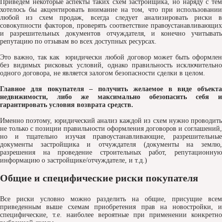
Приведем некоторые аспекты таких схем застройщика, но наряду с тем
хотелось бы акцентировать внимание на том, что при использовании
любой из схем продаж, всегда следует анализировать риски в
совокупности факторов, проверять соответствие правоустанавливающих
и разрешительных документов отчуждателя, и конечно учитывать
репутацию по отзывам во всех доступных ресурсах.
Это важно, так как юридически любой договор может быть оформлен
без видимых рисковых условий, однако правильность исключительно
одного договора, не является залогом безопасности сделки в целом.
Главное для покупателя – получить желаемое в виде объекта
недвижимости, либо же максимально обезопасить себя и
гарантировать условия возврата средств.
Именно поэтому, юридический анализ каждой из схем нужно проводить
не только с позиции правильности оформления договоров и соглашений,
но и тщательно изучая правоустанавливающие, разрешительные
документы застройщика и отчуждателя (документы на землю,
разрешения на проведение строительных работ, репутационную
информацию о застройщике/отчуждателе, и т.д.)
Общие и специфические риски покупателя
Все риски условно можно разделить на общие, присущие всем
приведенным выше схемам приобретения прав на новостройки, и
специфические, т.е. наиболее вероятные при применении конкретно