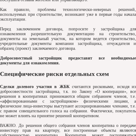
Как правило, проблемы технологически-неверных решений,
используемых при строительстве, возникают уже в первые годы начала
эксплуатации.
Перед заключением договора, попросите у застройщика для
ознакомления разрешительную документацию на строительство,
документы на земельный участок, на котором ведется строительство,
учредительные документы компании застройщика, отчуждателя и
образец (проект) заключаемого договора.
Добросовестный застройщик предоставит все необходимые
документы для ознакомления.
Специфические риски отдельных схем
Сделки долевого участия в ЖБК
считаются рисковыми, исходя из
добросовестности застройщика, т.к. по Закону «О кооперации», все
решения в кооперативах принимаются общим собранием членов, т.е.
«аффилированными с застройщиком» физическими лицами, а
физические лица-инвесторы выступают ассоциированными членами, т.е.
с правом совещательного голоса на собрании. Фактически, покупатель
не может влиять на принятие решений кооперативом.
ВАЖНО. До решения общего собрания членов кооператива о передаче
инвестору прав на квартиру, все построенные объекты являются
собственностью кооператива. Кооператив может распоряжаться