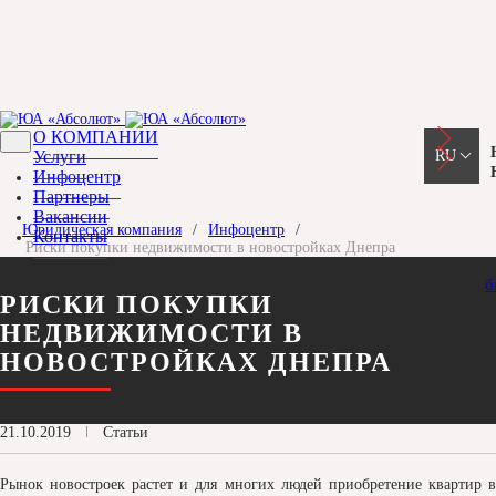
НОВОСТИ КОМПАНИИ
КЕЙСЫ
О КОМПАНИИ
Услуги
RU
ЮРИДИЧЕСКИЕ НОВОСТИ
Инфоцентр
Партнеры
ПРАКТИКА ВС
RU
Вакансии
Юридическая компания
/
Инфоцентр
/
СТАТЬИ
Контакты
Риски покупки недвижимости в новостройках Днепра
UA
АРХИВ НОВОСТЕЙ
б
РИСКИ ПОКУПКИ
EN
НЕДВИЖИМОСТИ В
НОВОСТРОЙКАХ ДНЕПРА
21.10.2019
Статьи
Рынок новостроек растет и для многих людей приобретение квартир в