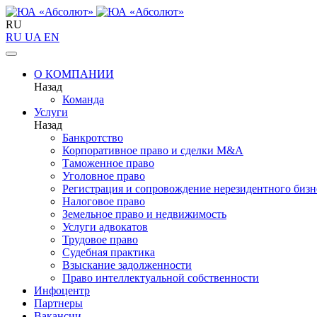
RU
RU
UA
EN
О КОМПАНИИ
Назад
Команда
Услуги
Назад
Банкротство
Корпоративное право и сделки M&A
Таможенное право
Уголовное право
Регистрация и сопровождение нерезидентного бизн
Налоговое право
Земельное право и недвижимость
Услуги адвокатов
Трудовое право
Судебная практика
Взыскание задолженности
Право интеллектуальной собственности
Инфоцентр
Партнеры
Вакансии