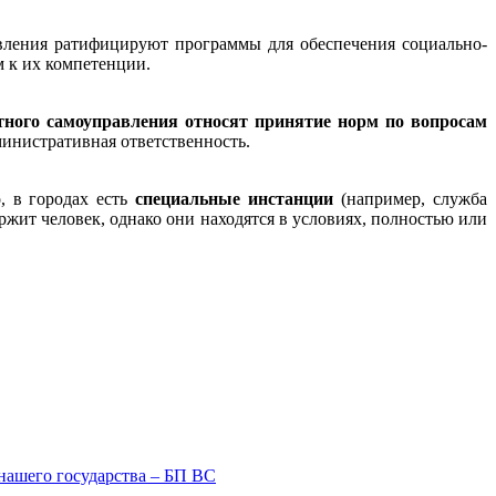
вления ратифицируют программы для обеспечения социально-
м к их компетенции.
ного самоуправления относят принятие норм по вопросам
министративная ответственность.
, в городах есть
специальные инстанции
(например, служба
жит человек, однако они находятся в условиях, полностью или
нашего государства – БП ВС