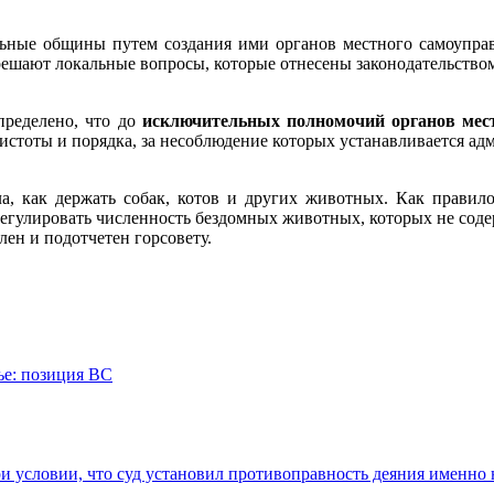
альные общины путем создания ими органов местного самоупра
 решают локальные вопросы, которые отнесены законодательство
пределено, что до
исключительных полномочий органов мест
чистоты и порядка, за несоблюдение которых устанавливается ад
а, как держать собак, котов и других животных. Как правило
егулировать численность бездомных животных, которых не содер
лен и подотчетен горсовету.
ье: позиция ВС
 условии, что суд установил противоправность деяния именно 