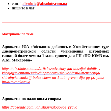
e-mail
absolute@absolute.com.ua
пишите в чат
_______________________________________________________
Материалы по теме
Адвокаты ЮА «Абсолют» добились в Хозяйственном суде
Днепропетровской области уменьшения штрафных
санкций более чем на 1 млн. гривен для ГП «ПО ЮМЗ им.
А.М. Макарова»
https://absolute.com.ua/articles/advokaty-jua-absoljut-dobilis-v-
khozjajjstvennom-sude-dnepropetrovskojj-oblasti-umenshenija-
shtrafnykh-sankcijj-bolee-chem-na-1-mln-griven-dlja-gp-po-jumz-
im-a-m-makarova
Адвокаты по налоговым спорам
https://absolute.com.ua/uslugi/nalogovoe_pravo