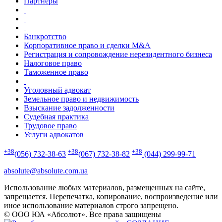
Залог успешной работы: Высокий профессионализм;
Партнеры
Персональный подход; Полная конфиденциальность; Работа
на результат.
Банкротство
Корпоративное право и сделки M&A
Регистрация и сопровождение нерезидентного бизнеса
Налоговое право
Таможенное право
Уголовный адвокат
Земельное право и недвижимость
Взыскание задолженности
Судебная практика
Трудовое право
Услуги адвокатов
+38
+38
+38
(056) 732-38-63
(067) 732-38-82
(044) 299-99-71
absolute@absolute.com.ua
Использование любых материалов, размещенных на сайте,
запрещается. Перепечатка, копирование, воспроизведение или
иное использование материалов строго запрещено.
© ООО ЮА «Абсолют». Все права защищены