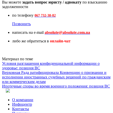
Вы можете
задать вопрос юристу / адвокату
по взысканию
задолженности
по телефону
067 732-38-82
Позвонить
написать на e-mail
absolute@absolute.com.ua
либо же обратиться в
онлайн-чат
Почему сотрудничество с нашей компанией — правильное
решение ?
Absolute
одна из ведущих компаний Юго-Восточного региона
Материал по теме
Украины с более чем 10-летним опытом.
Условия разглашения конфиденциальной информации о
В каких сферах наша компания предоставляет юридические
здоровье: позиция ВС
услуги ?
Верховная Рада ратифицировала Конвенцию о признании и
Работаем в сфере хозяйственного, корпоративного,
исполнении иностранных судебных решений по гражданским
инвестиционного,
налогового
,
уголовного
,
таможенного
,
или коммерческим делам
антимонопольного, административного и международного
Ипотечные споры во время военного положения: позиция ВС
права.
Какие компании находятся в списке наших партеров ?
В списке партнеров такие компании: OTP банк; ПУМБ; UESF;
О компании
ЮЖМАШ; Nemiroff.
Инфоцентр
Какой залог успешной работы в юридической сфере ?
Контакты