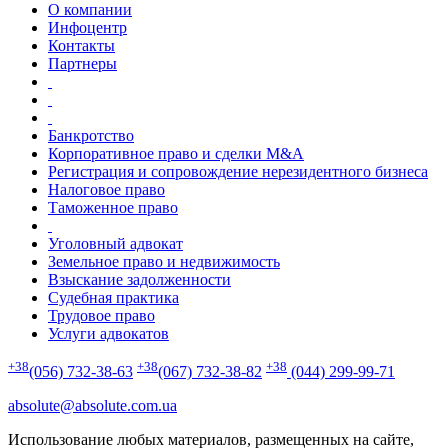
права.
О компании
Какие компании находятся в списке наших партеров ?
Инфоцентр
В списке партнеров такие компании: OTP банк; ПУМБ; UESF;
Контакты
ЮЖМАШ; Nemiroff.
Партнеры
Какой залог успешной работы в юридической сфере ?
Залог успешной работы: Высокий профессионализм;
Персональный подход; Полная конфиденциальность; Работа
на результат.
Банкротство
Корпоративное право и сделки M&A
Регистрация и сопровождение нерезидентного бизнеса
Налоговое право
Таможенное право
Уголовный адвокат
Земельное право и недвижимость
Взыскание задолженности
Судебная практика
Трудовое право
Услуги адвокатов
+38
+38
+38
(056) 732-38-63
(067) 732-38-82
(044) 299-99-71
absolute@absolute.com.ua
Использование любых материалов, размещенных на сайте,