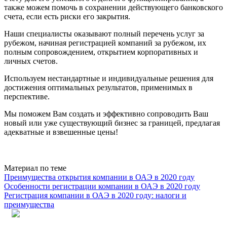
также можем помочь в сохранении действующего банковского
счета, если есть риски его закрытия.
Наши специалисты оказывают полный перечень услуг за
рубежом, начиная регистрацией компаний за рубежом, их
полным сопровождением, открытием корпоративных и
личных счетов.
Используем нестандартные и индивидуальные решения для
достижения оптимальных результатов, применимых в
перспективе.
Мы поможем Вам создать и эффективно сопроводить Ваш
новый или уже существующий бизнес за границей, предлагая
адекватные и взвешенные цены!
Почему сотрудничество с нашей компанией — правильное
решение ?
Absolute
одна из ведущих компаний Юго-Восточного региона
Материал по теме
Украины с более чем 10-летним опытом.
Преимущества открытия компании в ОАЭ в 2020 году
В каких сферах наша компания предоставляет юридические
Особенности регистрации компании в ОАЭ в 2020 году
услуги ?
Регистрация компании в ОАЭ в 2020 году: налоги и
Работаем в сфере хозяйственного, корпоративного,
преимущества
инвестиционного,
налогового
,
уголовного
,
таможенного
,
антимонопольного, административного и международного