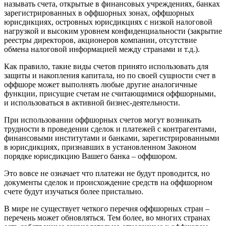
называть счета, открытые в финансовых учреждениях, банках
зарегистрированных в оффшорных зонах, оффшорных
юрисдикциях, островных юрисдикциях с низкой налоговой
нагрузкой и высоким уровнем конфиденциальности (закрытие
реестры директоров, акционеров компании, отсутствие
обмена налоговой информацией между странами и т.д.).
Как правило, такие виды счетов принято использовать для
защиты и накопления капитала, но по своей сущности счет в
оффшоре может выполнять любые другие аналогичные
функции, присущие счетам не считающимися оффшорными,
и использоваться в активной бизнес-деятельности.
При использовании оффшорных счетов могут возникать
трудности в проведении сделок и платежей с контрагентами,
финансовыми институтами и банками, зарегистрированными
в юрисдикциях, признавших в установленном Законом
порядке юрисдикцию Вашего банка – оффшором.
Это вовсе не означает что платежи не будут проводится, но
документы сделок и происхождение средств на оффшорном
счете будут изучаться более пристально.
В мире не существует четкого перечня оффшорных стран –
перечень может обновляться. Тем более, во многих странах