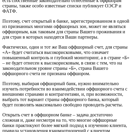
есть собственные законодательно отнесенные к оффшорам
страны, также особо известные списки публикует ОЭСР и
ФАТФ.
Поэтому, счет открытый в банке, зарегистрированном в одной
из признанных многими оффшорных зон, может не являться
оффшорным, как таковым для страны Вашего проживания и
для стран в которых находятся Ваши партнеры.
Фактически, один и тот же Ваш оффшорный счет, для страны
«А» будет считаться высокорисковыми, что означает
повышенный контроль и глубокий мониторинг, а в стране «Б»
– не будет отнесен к высокорисковым, в связи с тем, что на
законодательном уровне страны «Б», страна Вашего
оффшорного счета не признана оффшором.
Поэтому, выбирая оффшорный банк, нужно внимательно
изучить потребности во взаимодействии оффшорного счета с
внешними странами и контрагентами, и, при возможности,
выбрать тот вариант страны оффшорного банка, который
будет позволять максимально свободно проводить расчеты.
Открыть счет в оффшорном банке – задача достаточно
сложная и, даже несмотря на то, что многие оффшорные
банки практикуют более мягкий подход к изучению клиента,
правила установления взаимоотношений с клиентом