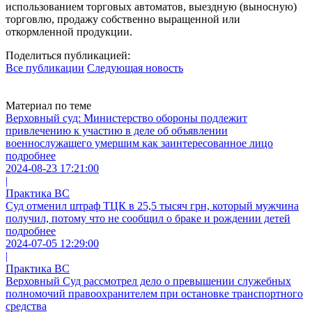
использованием торговых автоматов, выездную (выносную)
торговлю, продажу собственно выращенной или
откормленной продукции.
Поделиться публикацией:
Все публикации
Следующая новость
Материал по теме
Верховный суд: Министерство обороны подлежит
привлечению к участию в деле об объявлении
военнослужащего умершим как заинтересованное лицо
подробнее
2024-08-23 17:21:00
|
Практика ВС
Суд отменил штраф ТЦК в 25,5 тысяч грн, который мужчина
получил, потому что не сообщил о браке и рождении детей
подробнее
2024-07-05 12:29:00
|
Практика ВС
Верховный Суд рассмотрел дело о превышении служебных
полномочий правоохранителем при остановке транспортного
средства