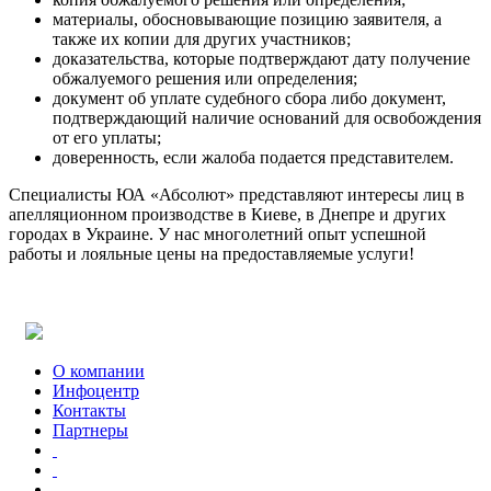
материалы, обосновывающие позицию заявителя, а
также их копии для других участников;
доказательства, которые подтверждают дату получение
обжалуемого решения или определения;
документ об уплате судебного сбора либо документ,
подтверждающий наличие оснований для освобождения
от его уплаты;
доверенность, если жалоба подается представителем.
Специалисты ЮА «Абсолют» представляют интересы лиц в
апелляционном производстве в Киеве, в Днепре и других
городах в Украине. У нас многолетний опыт успешной
работы и лояльные цены на предоставляемые услуги!
Почему сотрудничество с нашей компанией — правильное
решение ?
Absolute
одна из ведущих компаний Юго-Восточного региона
Украины с более чем 10-летним опытом.
В каких сферах наша компания предоставляет юридические
О компании
услуги ?
Инфоцентр
Работаем в сфере хозяйственного, корпоративного,
Контакты
инвестиционного,
налогового
,
уголовного
,
таможенного
,
Партнеры
антимонопольного, административного и международного
права.
Какие компании находятся в списке наших партеров ?