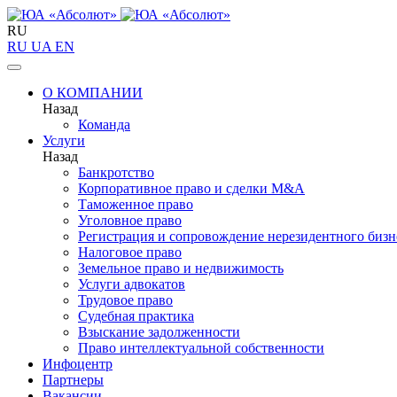
RU
RU
UA
EN
О КОМПАНИИ
Назад
Команда
Услуги
Назад
Банкротство
Корпоративное право и сделки M&A
Таможенное право
Уголовное право
Регистрация и сопровождение нерезидентного бизн
Налоговое право
Земельное право и недвижимость
Услуги адвокатов
Трудовое право
Судебная практика
Взыскание задолженности
Право интеллектуальной собственности
Инфоцентр
Партнеры
Вакансии