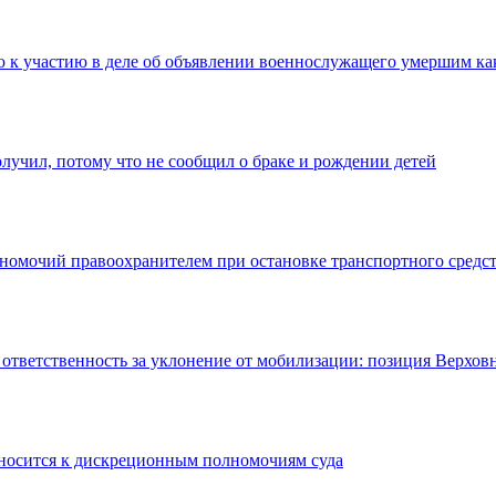
 к участию в деле об объявлении военнослужащего умершим ка
лучил, потому что не сообщил о браке и рождении детей
номочий правоохранителем при остановке транспортного средс
тветственность за уклонение от мобилизации: позиция Верховн
тносится к дискреционным полномочиям суда