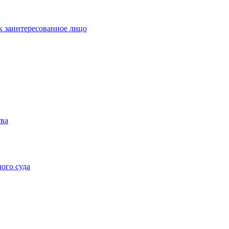
к заинтересованное лицо
тва
ого суда