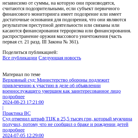
независимо от суммы, на которую они производятся,
считаются подозрительными, если субъект первичного
финансового мониторинга имеет подозрение или имеет
достаточные основания для подозрения, что они являются
результатом преступной деятельности или связаны или
касаются финансирования терроризма или финансирования.
распространение оружия массового уничтожения (часть
первая ст. 21 разд. ІІІ Закона № 361).
Поделиться публикацией:
Все публикации
Следующая новость
Материал по теме
Верховный суд: Министерство обороны подлежит
привлечению к участию в деле об объявлении
военнослужащего умершим как заинтересованное лицо
подробнее
2024-08-23 17:21:00
|
Практика ВС
Суд отменил штраф ТЦК в 25,5 тысяч грн, который мужчина
получил, потому что не сообщил о браке и рождении детей
подробнее
2024-07-05 12:29:00