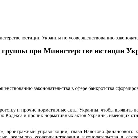
истерстве юстиции Украины по усовершенствованию законодател
ей группы при Министерстве юстиции У
ршенствованию законодательства в сфере банкротства сформиро
кротству и прочие нормативные акты Украины, чтобы выявить но
ию Кодекса и прочих нормативных актов Украины, имеющих отн
, арбитражный управляющий, глава Налогово-финансового ко
ю реального усовершенствования законодательства в сфере 