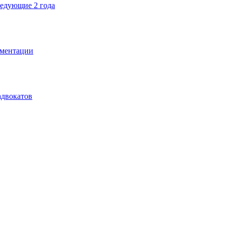
ледующие 2 года
ументации
адвокатов