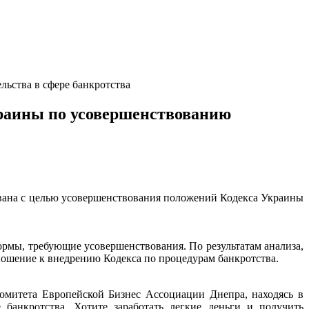
ьства в сфере банкротства
краины по усовершенствованию
вана с целью усовершенствования положений Кодекса Украины
рмы, требующие усовершенствования. По результатам анализа,
ошение к внедрению Кодекса по процедурам банкротства.
митета Европейской Бизнес Ассоциации Днепра, находясь в
банкротства. Хотите заработать легкие деньги и получить