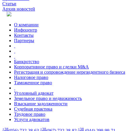
Статьи
Архив новостей
О компании
Инфоцентр
Контакты
Партнеры
Банкротство
Корпоративное право и сделки M&A
Регистрация и сопровождение нерезидентного бизнеса
Налоговое право
Таможенное право
Уголовный адвокат
Земельное право и недвижимость
Взыскание задолженности
Судебная практика
Трудовое право
Услуги адвокатов
+38
+38
+38
(056) 732-38-63
(067) 732-38-82
(044) 299-99-71