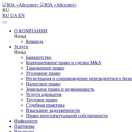
RU
RU
UA
EN
О КОМПАНИИ
Назад
Команда
Услуги
Назад
Банкротство
Корпоративное право и сделки M&A
Таможенное право
Уголовное право
Регистрация и сопровождение нерезидентного бизн
Налоговое право
Земельное право и недвижимость
Услуги адвокатов
Трудовое право
Судебная практика
Взыскание задолженности
Право интеллектуальной собственности
Инфоцентр
Партнеры
Вакансии