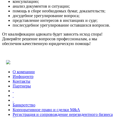
консультацию;
анализ документов и ситуации;
помощь в сборе необходимых бумаг, доказательств;
досудебное урегулирование вопроса;
представление интересов в инстанциях и суде;
послесудебное урегулирование оставшихся вопросов.
От квалификации адвоката будет зависеть исход спора!
Доверяйте решение вопросов профессионалам, а мы
обеспечим качественную юридическую помощь!
Почему сотрудничество с нашей компанией — правильное
решение ?
Absolute
одна из ведущих компаний Юго-Восточного региона
Украины с более чем 10-летним опытом.
В каких сферах наша компания предоставляет юридические
О компании
услуги ?
Инфоцентр
Работаем в сфере хозяйственного, корпоративного,
Контакты
инвестиционного,
налогового
,
уголовного
,
таможенного
,
Партнеры
антимонопольного, административного и международного
права.
Какие компании находятся в списке наших партеров ?
В списке партнеров такие компании: OTP банк; ПУМБ; UESF;
Банкротство
ЮЖМАШ; Nemiroff.
Корпоративное право и сделки M&A
Какой залог успешной работы в юридической сфере ?
Регистрация и сопровождение нерезидентного бизнеса