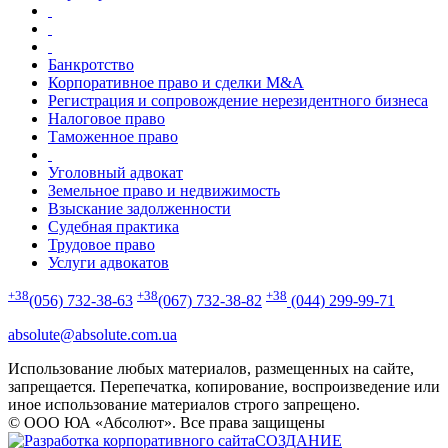
антимонопольного, административного и международного
права.
Какие компании находятся в списке наших партеров ?
В списке партнеров такие компании: OTP банк; ПУМБ; UESF;
Банкротство
ЮЖМАШ; Nemiroff.
Корпоративное право и сделки M&A
Какой залог успешной работы в юридической сфере ?
Регистрация и сопровождение нерезидентного бизнеса
Залог успешной работы: Высокий профессионализм;
Налоговое право
Персональный подход; Полная конфиденциальность; Работа
Таможенное право
на результат.
Уголовный адвокат
Земельное право и недвижимость
Взыскание задолженности
Судебная практика
Трудовое право
Услуги адвокатов
+38
+38
+38
(056) 732-38-63
(067) 732-38-82
(044) 299-99-71
absolute@absolute.com.ua
Использование любых материалов, размещенных на сайте,
запрещается. Перепечатка, копирование, воспроизведение или
иное использование материалов строго запрещено.
© ООО ЮА «Абсолют». Все права защищены
СОЗДАНИЕ