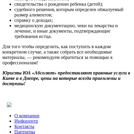
свидетельства о рождении ребенка (детей);
судебного решения, которым определен обжалуемый
размер алиментов;
справку о доходах;
медицинскую документацию, чеки на лекарства и
лечение, и иные документы, подтверждающие
требования истца.
Для того чтобы определить, как поступить в каждом
конкретном случае, а также собрать все необходимые
материалы, — рекомендуем обратиться за помощью к
профессионалам!
Юристы ЮА «Абсолют» предоставляют правовые услуги в
Киеве и в Днепре, цены на которые всегда приемлемы и
доступны!
Почему сотрудничество с нашей компанией — правильное
решение ?
Absolute
одна из ведущих компаний Юго-Восточного региона
Украины с более чем 10-летним опытом.
В каких сферах наша компания предоставляет юридические
О компании
услуги ?
Инфоцентр
Работаем в сфере хозяйственного, корпоративного,
Контакты
инвестиционного,
налогового
,
уголовного
,
таможенного
,
Партнеры